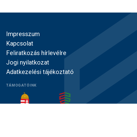
Impresszum
Kapcsolat
Feliratkozás hírlevélre
Jogi nyilatkozat
Adatkezelési tájékoztató
TÁMOGATÓINK
© Közép- és Kelet-európai Történelem és Társadalom
Kutatásáért Alapítvány – Minden jog fenntartva!