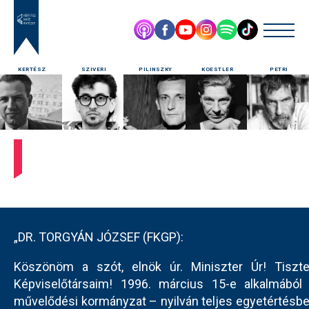
KERTÉSZ
SZIVERI
PILINSZKY
KOESTLER
PETRI
„DR. TORGYÁN JÓZSEF (FKGP):
Köszönöm a szót, elnök úr. Miniszter Úr! Tiszte
Képviselőtársaim! 1996. március 15-e alkalmából
művelődési kormányzat – nyilván teljes egyetértésb