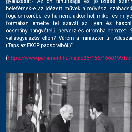
gyalázását? Az ön tanultsága és jó ízlése szeri
beleférnek-e az idézett művek a művészi szabads
fogalomkörébe, és ha nem, akkor hol, mikor és mily
formában emelte fel szavát az ilyen és hasonl
ocsmány hangvételű, perverz és otromba nemzet- 
vallásgyalázás ellen? Várom a miniszter úr válaszai
(Taps az FKGP padsoraiból.)”
(
https://www.parlament.hu/naplo35/166/1660199.ht