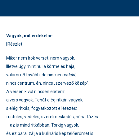
Vagyok, mit érdekelne
[Részlet]
Mikor nem írok verset: nem vagyok.
Illetve úgy mint hulla körme és haja,
valami nő tovább, de nincsen
valaki
,
nincs centrum, én, nincs „szervező közép”.
A versen kívül nincsen életem:
a vers vagyok. Tehát elég ritkán vagyok,
s elég ritkás, fogyatkozott e létezés:
füstölés, vedelés, szerelmeskedés, néha főzés
– az is mind ritkábban. Torkig vagyok,
és ez paralizálja a kulináris képzelőerőmet is.