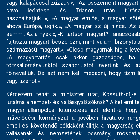
vagy kalapáccsal zúzzuk.«, »Az összement magyart
savó leöntése és Trianon után túróna
használhatjuk...«, »A magyar emlős, a magyar söté
ahova Európa, ugrik.«, »A magyar az új nincs. Az 
semmi. Az árnyék.«, »Ki tartson magyart? Tanácsosa
fajtiszta magyart beszerezni, mint valami bizonytal
származású magyart.«, »Olcsó magyarnak híg a leve
»A magyartartás csak akkor gazdaságos, ha
törzsállományunktól szaporulatot nyerünk és a
fölneveljük. De azt nem kell megadni, hogy tízmill
vagy tizenöt.«
Kérdezem tehát a miniszter urat, Kossuth-díj-e
jutalma a nemzet- és vallásgyalázóknak? A két említe
magyar állampolgár kitüntetése azt jelenti-e, hogy
művelődési kormányzat a jövőben hivatalos rang
emeli és követendő példaként állítja a magyarság e
vallásának és nemzetének ocsmány, mosdatl