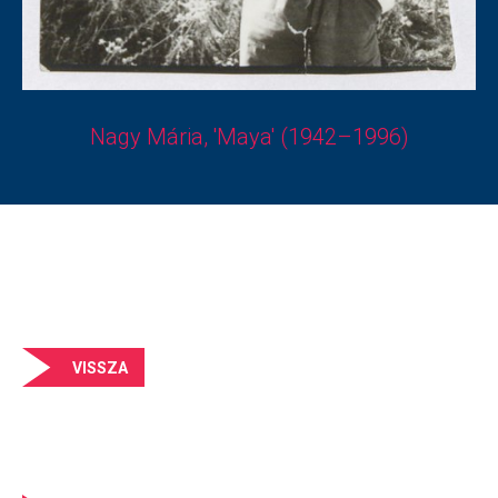
Nagy Mária, 'Maya' (1942–1996)
VISSZA