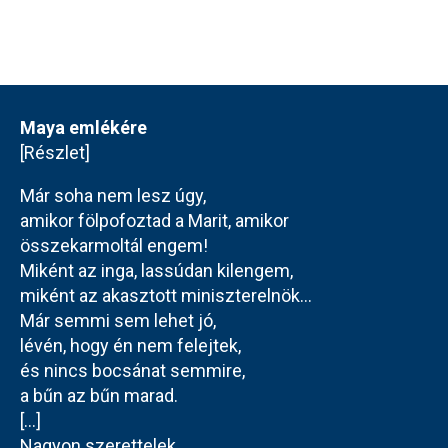
Maya emlékére
[Részlet]
Már soha nem lesz úgy,
amikor fölpofoztad a Marit, amikor
összekarmoltál engem!
Miként az inga, lassúdan kilengem,
miként az akasztott miniszterelnök…
Már semmi sem lehet jó,
lévén, hogy én nem felejtek,
és nincs bocsánat semmire,
a bűn az bűn marad.
[...]
Nagyon szerettelek.