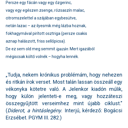
Persze egy fácán vagy egy őzgerinc,
vagy egy egészen zsenge, rózsaszín malac,
citromszelettel a szájában egybesütve,
netán lazac – az ilyesmik még lázba hoznak,
fokhagymával pirított osztriga (persze csakis
aznap halászott, friss sellőpicsa).
De ez sem old meg semmit
igazán
. Mert igazából
mégiscsak költő volnék – hogyha lennék.
„Tudja, nekem krónikus problémám, hogy nehezen
és ritkán írok verset. Most talán lassan összeáll egy
vékonyka kötetre való. A Jelenkor kiadón múlik,
hogy külön jelenteti-e meg, vagy hozzáteszi
összegyűjtött verseimhez mint újabb ciklust.”
(
Diderot, a hintáslegény
. Interjú, kérdező: Bogácsi
Erzsébet. PGYM III. 282.)