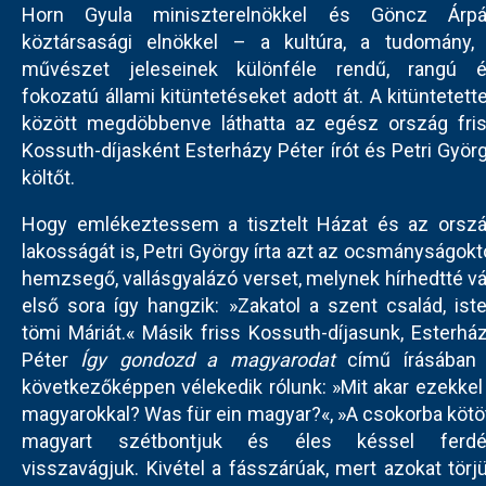
Horn Gyula miniszterelnökkel és Göncz Árp
köztársasági elnökkel – a kultúra, a tudomány,
művészet jeleseinek különféle rendű, rangú 
fokozatú állami kitüntetéseket adott át. A kitüntetett
között megdöbbenve láthatta az egész ország fri
Kossuth-díjasként Esterházy Péter írót és Petri Györ
költőt.
Hogy emlékeztessem a tisztelt Házat és az orsz
lakosságát is, Petri György írta azt az ocsmányságokt
hemzsegő, vallásgyalázó verset, melynek hírhedtté vá
első sora így hangzik: »Zakatol a szent család, ist
tömi Máriát.« Másik friss Kossuth-díjasunk, Esterhá
Péter
Így gondozd a magyarodat
című írásában
következőképpen vélekedik rólunk: »Mit akar ezekkel
magyarokkal? Was für ein magyar?«, »A csokorba kötö
magyart szétbontjuk és éles késsel ferd
visszavágjuk. Kivétel a fásszárúak, mert azokat törj