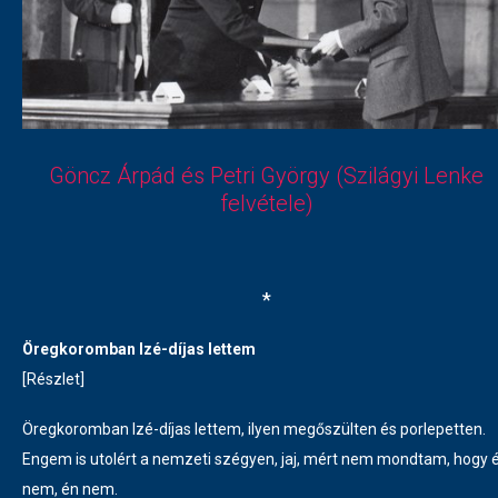
Göncz Árpád és Petri György (Szilágyi Lenke
felvétele)
*
Öregkoromban Izé-díjas lettem
[Részlet]
Öregkoromban Izé-díjas lettem, ilyen megőszülten és porlepetten.
Engem is utolért a nemzeti szégyen, jaj, mért nem mondtam, hogy 
nem, én nem.