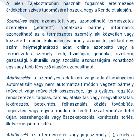
A jelen Tájékoztatóban használt fogalmak értelmezése
érdekében szíves tudomására hozzuk, hogy a Rendelet alapján:
Személyes adat:
azonosított vagy azonosítható természetes
személyre („érintett”) vonatkozó bármely információ;
azonosítható az a természetes személy, aki közvetlen vagy
közvetett módon, különösen valamely azonosító, például név,
szám, helymeghatározó adat, online azonosító vagy a
természetes személy testi, fiziológiai, genetikai, szellemi,
gazdasági, kulturális vagy szociális azonosságára vonatkozó
egy vagy több tényező alapján azonosítható.
Adatkezelés:
a személyes adatokon vagy adatállományokon
automatizált vagy nem automatizált módon végzett bármely
művelet vagy műveletek összessége, így a gyűjtés, rögzítés,
rendszerezés, tagolás, tárolás, átalakítás vagy megváltoztatás,
lekérdezés, betekintés, felhasználás, közlés továbbítás,
terjesztés vagy egyéb módon történő hozzáférhetővé tétel
útján, összehangolás vagy összekapcsolás, korlátozás, törlés,
illetve megsemmisítés.
Adatkezelő:
az a természetes vagy jogi személy (…), amely a