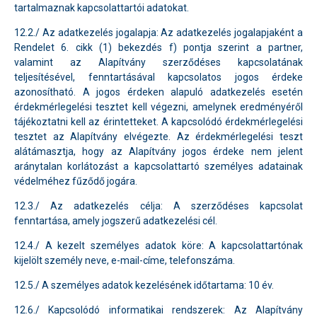
tartalmaznak kapcsolattartói adatokat.
12.2./ Az adatkezelés jogalapja: Az adatkezelés jogalapjaként a
Rendelet 6. cikk (1) bekezdés f) pontja szerint a partner,
valamint az Alapítvány szerződéses kapcsolatának
teljesítésével, fenntartásával kapcsolatos jogos érdeke
azonosítható. A jogos érdeken alapuló adatkezelés esetén
érdekmérlegelési tesztet kell végezni, amelynek eredményéről
tájékoztatni kell az érintetteket. A kapcsolódó érdekmérlegelési
tesztet az Alapítvány elvégezte. Az érdekmérlegelési teszt
alátámasztja, hogy az Alapítvány jogos érdeke nem jelent
aránytalan korlátozást a kapcsolattartó személyes adatainak
védelméhez fűződő jogára.
12.3./ Az adatkezelés célja: A szerződéses kapcsolat
fenntartása, amely jogszerű adatkezelési cél.
12.4./ A kezelt személyes adatok köre: A kapcsolattartónak
kijelölt személy neve, e-mail-címe, telefonszáma.
12.5./ A személyes adatok kezelésének időtartama: 10 év.
12.6./ Kapcsolódó informatikai rendszerek: Az Alapítvány