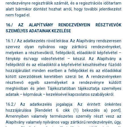
rendezvényre regisztrálók számát, és a regisztrációs időtartam
alatt bármikor döntést hozhat arról, hogy további jelentkezést
nem fogad el.
16./ AZ ALAPÍTVÁNY RENDEZVÉNYEIN RÉSZTVEVŐK
SZEMÉLYES ADATAINAK KEZELÉSE
16.1./ Az adatkezelés rövid leírása: Az Alapítvány rendszeresen
szervez olyan nyilvános vagy zártkörű rendezvényeket,
melyeken a résztvevőkről, fellépőkről, előadókról képfelvétel –
fénykép és/vagy videofelvétel – készül. Az Alapítvány a
fellépőktől és az előadóktól a képfelvétel készítéséhez fűződő
hozzájárulást minden esetben a fellépőkkel és az előadókkal
kötött szerződések keretében szerzi be. A rendezvényeken
résztvevő egyéb személyeket a rendezvényre küldött
meghívóban és jelen Tájékoztatóban tájékoztatja személyes
adataik – képmásuk – kezelésével kapcsolatos szabályokról.
16.2./ Az adatkezelés jogalapja: Az érintett önkéntes
hozzájárulása [Rendelet 6. cikk (1) bekezdés a) pont].
Amennyiben valamely természetes személy részt vesz az
Alapítvány valamely nyilvános vagy zártkörű rendezvényén, úgy,