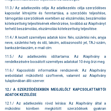
11.3./ Az adatkezelés célja: Az adatkezelés célja szerződéses
kapcsolat létrejötte és fenntartása, a szerződés teljesítése,
támogatási szerződések esetében az elszámolási, beszámolási
kötelezettség teljesítésének ellenőrzése, továbbá az Alapítványt
terhelő beszámolási, elszámolási kötelezettség teljesítése.
11.4./ A kezelt személyes adatok köre: Név, születési név, anyja
neve, születési hely és idő, lakcím, adóazonosító jel, TAJ-szám,
bankszámlaszám, e-mail-cím.
11.5./ Az adatkezelés időtartama: Az Alapítvány a
rendelkezésére bocsátott személyes adatokat 10 évig őrzi meg.
11.6./ Kapcsolódó informatikai rendszerek: Az Alapítvány
weboldalait működtető szoftverek, valamint az Alapítvány
tulajdonában álló szerver.
12./ A
SZERZŐDÉSEKBEN MEGJELÖLT KAPCSOLATTARTÓI
ADATOK KEZELÉSE
12.1./ Az adatkezelés rövid leírása: Az Alapítvány által a
működési körében megkötött szerződések gyakran