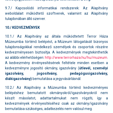
9.7./ Kapcsolódó informatikai rendszerek: Az Alapítvány
weboldalait működtető szoftverek, valamint az Alapítvány
tulajdonában álló szerver.
10./ KEDVEZMÉNYEK
10.1./ Az Alapítvány az általa működtetett Terror Háza
Múzeumba történő belépést, a Múzeum látogatását bizonyos
tulajdonságokkal rendelkező személyek és csoportok részére
kedvezményesen biztosítja. A kedvezmények megtekinthetők
az alábbi elérhetőségen:
http://www.terrorhaza.hu/hu/muzeum
.
A kedvezmény érvényesítésének feltétele minden esetben a
kedvezményre jogosító okmány, igazolvány (
útlevél, személyi
igazolvány, jogosítvány, pedagógusigazolvány,
diákigazolvány)
bemutatása a jegyvásárlásnál.
10.2./ Az Alapítvány a Múzeumba történő kedvezményes
belépéshez bemutatott okmányokról/igazolványokról nem
készít másolatot, adattartalmukat nem rögzíti, így a
kedvezmények érvényesítéséhez csak az okmány/igazolvány
bemutatása szükséges, adatkezelés nem valósul meg.