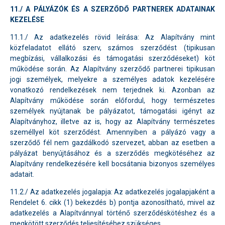
11./ A PÁLYÁZÓK ÉS A SZERZŐDŐ PARTNEREK ADATAINAK
KEZELÉSE
11.1./ Az adatkezelés rövid leírása: Az Alapítvány mint
közfeladatot ellátó szerv, számos szerződést (tipikusan
megbízási, vállalkozási és támogatási szerződéseket) köt
működése során. Az Alapítvány szerződő partnerei tipikusan
jogi személyek, melyekre a személyes adatok kezelésére
vonatkozó rendelkezések nem terjednek ki. Azonban az
Alapítvány működése során előfordul, hogy természetes
személyek nyújtanak be pályázatot, támogatási igényt az
Alapítványhoz, illetve az is, hogy az Alapítvány természetes
személlyel köt szerződést. Amennyiben a pályázó vagy a
szerződő fél nem gazdálkodó szervezet, abban az esetben a
pályázat benyújtásához és a szerződés megkötéséhez az
Alapítvány rendelkezésére kell bocsátania bizonyos személyes
adatait.
11.2./ Az adatkezelés jogalapja: Az adatkezelés jogalapjaként a
Rendelet 6. cikk (1) bekezdés b) pontja azonosítható, mivel az
adatkezelés a Alapítvánnyal történő szerződéskötéshez és a
megkötött szerződés teljesítéséhez szükséges.