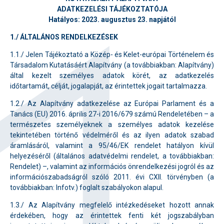
ADATKEZELÉSI TÁJÉKOZTATÓJA
Hatályos: 2023. augusztus 23. napjától
1./ ÁLTALÁNOS RENDELKEZÉSEK
1.1./ Jelen Tájékoztató a Közép- és Kelet-európai Történelem és
Társadalom Kutatásáért Alapítvány (a továbbiakban: Alapítvány)
által kezelt személyes adatok körét, az adatkezelés
időtartamát, célját, jogalapját, az érintettek jogait tartalmazza.
1.2./ Az Alapítvány adatkezelése az Európai Parlament és a
Tanács (EU) 2016. április 27-i 2016/679 számú Rendeletében – a
természetes személyeknek a személyes adatok kezelése
tekintetében történő védelméről és az ilyen adatok szabad
áramlásáról, valamint a 95/46/EK rendelet hatályon kívül
helyezéséről (általános adatvédelmi rendelet, a továbbiakban:
Rendelet) –, valamint az információs önrendelkezési jogról és az
információszabadságról szóló 2011. évi CXII. törvényben (a
továbbiakban: Infotv.) foglalt szabályokon alapul.
1.3./ Az Alapítvány megfelelő intézkedéseket hozott annak
érdekében, hogy az érintettek fenti két jogszabályban