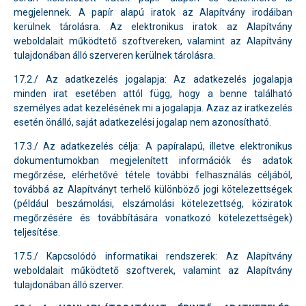
megjelennek. A papír alapú iratok az Alapítvány irodáiban
kerülnek tárolásra. Az elektronikus iratok az Alapítvány
weboldalait működtető szoftvereken, valamint az Alapítvány
tulajdonában álló szerveren kerülnek tárolásra.
17.2./ Az adatkezelés jogalapja: Az adatkezelés jogalapja
minden irat esetében attól függ, hogy a benne található
személyes adat kezelésének mi a jogalapja. Azaz az iratkezelés
esetén önálló, saját adatkezelési jogalap nem azonosítható.
17.3./ Az adatkezelés célja: A papíralapú, illetve elektronikus
dokumentumokban megjelenített információk és adatok
megőrzése, elérhetővé tétele további felhasználás céljából,
továbbá az Alapítványt terhelő különböző jogi kötelezettségek
(például beszámolási, elszámolási kötelezettség, köziratok
megőrzésére és továbbítására vonatkozó kötelezettségek)
teljesítése.
17.5./ Kapcsolódó informatikai rendszerek: Az Alapítvány
weboldalait működtető szoftverek, valamint az Alapítvány
tulajdonában álló szerver.