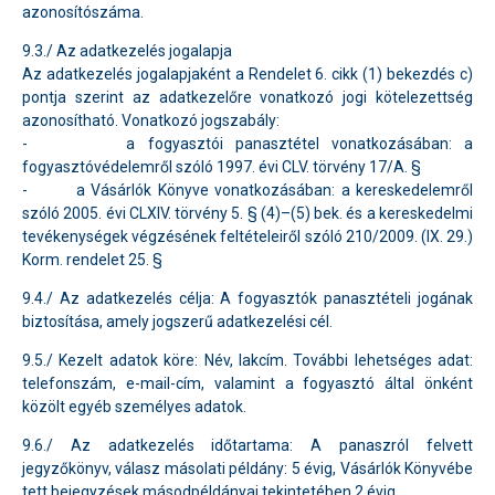
azonosítószáma.
9.3./ Az adatkezelés jogalapja
Az adatkezelés jogalapjaként a Rendelet 6. cikk (1) bekezdés c)
pontja szerint az adatkezelőre vonatkozó jogi kötelezettség
azonosítható. Vonatkozó jogszabály:
- a fogyasztói panasztétel vonatkozásában: a
fogyasztóvédelemről szóló 1997. évi CLV. törvény 17/A. §
- a Vásárlók Könyve vonatkozásában: a kereskedelemről
szóló 2005. évi CLXIV. törvény 5. § (4)–(5) bek. és a kereskedelmi
tevékenységek végzésének feltételeiről szóló 210/2009. (IX. 29.)
Korm. rendelet 25. §
9.4./ Az adatkezelés célja: A fogyasztók panasztételi jogának
biztosítása, amely jogszerű adatkezelési cél.
9.5./ Kezelt adatok köre: Név, lakcím. További lehetséges adat:
telefonszám, e-mail-cím, valamint a fogyasztó által önként
közölt egyéb személyes adatok.
9.6./ Az adatkezelés időtartama: A panaszról felvett
jegyzőkönyv, válasz másolati példány: 5 évig, Vásárlók Könyvébe
tett bejegyzések másodpéldányai tekintetében 2 évig.