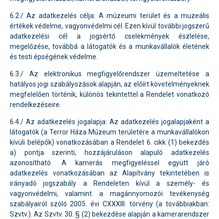
6.2./ Az adatkezelés célja: A múzeumi terület és a muzeális
értékek védelme, vagyonvédelmi cél. Ezen kívül további jogszerű
adatkezelési cél a jogsértő cselekmények észlelése,
megelőzése, továbbá a látogatók és a munkavállalók életének
és testi épségének védelme.
6.3./ Az elektronikus megfigyelőrendszer üzemeltetése a
hatályos jogi szabályozások alapján, az előírt követelményeknek
megfelelően történik, különös tekintettel a Rendelet vonatkozó
rendelkezéseire.
6.4./ Az adatkezelés jogalapja: Az adatkezelés jogalapjaként a
látogatók (a Terror Háza Múzeum területére a munkavállalókon
kívüli belépők) vonatkozásában a Rendelet 6. cikk (1) bekezdés
a) pontja szerinti, hozzájáruláson alapuló adatkezelés
azonosítható. A kamerás megfigyeléssel együtt járó
adatkezelés vonatkozásában az Alapítvány tekintetében is
irányadó jogszabály a Rendeleten kívül a személy- és
vagyonvédelmi, valamint a magánnyomozói tevékenység
szabályairól szóló 2005. évi CXXXIII. törvény (a továbbiakban:
Szvtv.). Az Szvtv. 30. § (2) bekezdése alapján a kamerarendszer