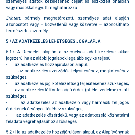
személyes adatok kezelésének céljait és eszközeit önállóan
vagy másokkal együtt meghatározza.
Érintett:
bármely meghatározott, személyes adat alapján
azonosított vagy – közvetlenül vagy közvetve – azonosítható
természetes személy.
5./ AZ ADATKEZELÉS LEHETSÉGES JOGALAPJA
5.1./ A Rendelet alapján a személyes adat kezelése akkor
jogszerű, ha az alábbi jogalapok legalább egyike teljesül:
- az adatkezelés hozzájáruláson alapul,
- az adatkezelés szerződés teljesítéséhez, megkötéséhez
szükséges,
- az adatkezelés jogi kötelezettség teljesítéséhez szükséges,
- az adatkezelés létfontosságú érdek (pl. élet védelme) miatt
szükséges,
- az adatkezelés az adatkezelő vagy harmadik fél jogos
érdekének érvényesítéséhez szükséges,
- az adatkezelés közérdekű, vagy az adatkezelő közhatalmi
feladata végrehajtásához szükséges
5.2./ Ha az adatkezelés hozzájáruláson alapul, az Alapítványnak