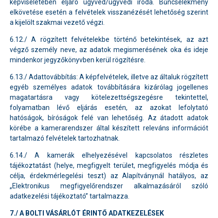
képviseletében eljáró ügyvéd/ügyvédi iroda. Bűncselekmény
elkövetése esetén a felvételek visszanézését lehetőség szerint
a kijelölt szakmai vezető végzi.
6.12./ A rögzített felvételekbe történő betekintések, az azt
végző személy neve, az adatok megismerésének oka és ideje
mindenkor jegyzőkönyvben kerül rögzítésre.
6.13./ Adattovábbítás: A képfelvételek, illetve az általuk rögzített
egyéb személyes adatok továbbítására kizárólag jogellenes
magatartásra vagy kötelezettségszegésre tekintettel,
folyamatban lévő eljárás esetén, az azokat lefolytató
hatóságok, bíróságok felé van lehetőség. Az átadott adatok
körébe a kamerarendszer által készített releváns információt
tartalmazó felvételek tartozhatnak.
6.14./ A kamerák elhelyezésével kapcsolatos részletes
tájékoztatást (helye, megfigyelt terület, megfigyelés módja és
célja, érdekmérlegelési teszt) az Alapítványnál hatályos, az
„Elektronikus megfigyelőrendszer alkalmazásáról szóló
adatkezelési tájékoztató” tartalmazza.
7./ A BOLTI VÁSÁRLÓT ÉRINTŐ ADATKEZELÉSEK