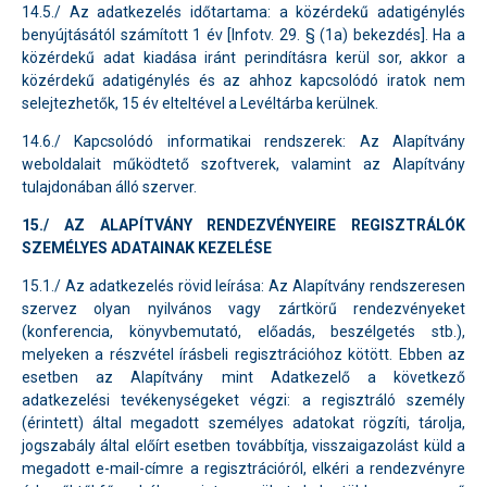
14.5./ Az adatkezelés időtartama: a közérdekű adatigénylés
benyújtásától számított 1 év [Infotv. 29. § (1a) bekezdés]. Ha a
közérdekű adat kiadása iránt perindításra kerül sor, akkor a
közérdekű adatigénylés és az ahhoz kapcsolódó iratok nem
selejtezhetők, 15 év elteltével a Levéltárba kerülnek.
14.6./ Kapcsolódó informatikai rendszerek: Az Alapítvány
weboldalait működtető szoftverek, valamint az Alapítvány
tulajdonában álló szerver.
15./ AZ ALAPÍTVÁNY RENDEZVÉNYEIRE REGISZTRÁLÓK
SZEMÉLYES ADATAINAK KEZELÉSE
15.1./ Az adatkezelés rövid leírása: Az Alapítvány rendszeresen
szervez olyan nyilvános vagy zártkörű rendezvényeket
(konferencia, könyvbemutató, előadás, beszélgetés stb.),
melyeken a részvétel írásbeli regisztrációhoz kötött. Ebben az
esetben az Alapítvány mint Adatkezelő a következő
adatkezelési tevékenységeket végzi: a regisztráló személy
(érintett) által megadott személyes adatokat rögzíti, tárolja,
jogszabály által előírt esetben továbbítja, visszaigazolást küld a
megadott e-mail-címre a regisztrációról, elkéri a rendezvényre