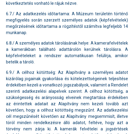
következtetés vonható le rájuk nézve.
6.7./ Az adatkezelés időtartama: A Múzeum területén történő
megfigyelés során szerzett személyes adatok (képfelvételek)
megőrzésének időtartama a rögzítéstől számítva legfeljebb 14
munkanap.
6.8./ A személyes adatok tárolásának helye: A kamerafelvételek
a kamerákban található adattárolón kerülnek tárolásra. A
képfelvételeket a rendszer automatikusan felülírja, amikor
betelik a tároló.
6.9./ A célhoz kötöttség: Az Alapítvány a személyes adatot
kizárólag jogainak gyakorlása és kötelezettségeinek teljesítése
érdekében kezeli a vonatkozó jogszabályok, valamint a Rendelet
szerinti adatkezelési alapelvek szerint. A célhoz kötöttség, a
szükségesség és arányosság elveinek megtartása érdekében
az érintettek adatait az Alapítvány nem kezeli tovább azt
követően, hogy a célhoz kötöttség megszűnt. Az adatkezelési
cél megszűnését követően az Alapítvány megsemmisít, illetve
töröl minden rendelkezésre álló adatot, feltéve, hogy azt a
törvény nem zárja ki. A kamerák felvételei a jogsértések