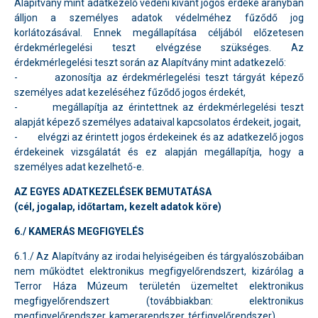
Alapítvány mint adatkezelő védeni kívánt jogos érdeke arányban
álljon a személyes adatok védelméhez fűződő jog
korlátozásával. Ennek megállapítása céljából előzetesen
érdekmérlegelési teszt elvégzése szükséges. Az
érdekmérlegelési teszt során az Alapítvány mint adatkezelő:
- azonosítja az érdekmérlegelési teszt tárgyát képező
személyes adat kezeléséhez fűződő jogos érdekét,
- megállapítja az érintettnek az érdekmérlegelési teszt
alapját képező személyes adataival kapcsolatos érdekeit, jogait,
- elvégzi az érintett jogos érdekeinek és az adatkezelő jogos
érdekeinek vizsgálatát és ez alapján megállapítja, hogy a
személyes adat kezelhető-e.
AZ EGYES ADATKEZELÉSEK BEMUTATÁSA
(cél, jogalap, időtartam, kezelt adatok köre)
6./
KAMERÁS MEGFIGYELÉS
6.1./ Az Alapítvány az irodai helyiségeiben és tárgyalószobáiban
nem működtet elektronikus megfigyelőrendszert, kizárólag a
Terror Háza Múzeum területén üzemeltet elektronikus
megfigyelőrendszert (továbbiakban: elektronikus
megfigyelőrendszer, kamerarendszer, térfigyelőrendszer).