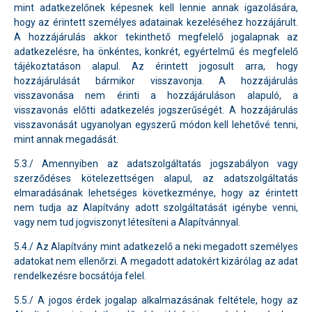
mint adatkezelőnek képesnek kell lennie annak igazolására,
hogy az érintett személyes adatainak kezeléséhez hozzájárult.
A hozzájárulás akkor tekinthető megfelelő jogalapnak az
adatkezelésre, ha önkéntes, konkrét, egyértelmű és megfelelő
tájékoztatáson alapul. Az érintett jogosult arra, hogy
hozzájárulását bármikor visszavonja. A hozzájárulás
visszavonása nem érinti a hozzájáruláson alapuló, a
visszavonás előtti adatkezelés jogszerűségét. A hozzájárulás
visszavonását ugyanolyan egyszerű módon kell lehetővé tenni,
mint annak megadását.
5.3./ Amennyiben az adatszolgáltatás jogszabályon vagy
szerződéses kötelezettségen alapul, az adatszolgáltatás
elmaradásának lehetséges következménye, hogy az érintett
nem tudja az Alapítvány adott szolgáltatását igénybe venni,
vagy nem tud jogviszonyt létesíteni a Alapítvánnyal.
5.4./ Az Alapítvány mint adatkezelő a neki megadott személyes
adatokat nem ellenőrzi. A megadott adatokért kizárólag az adat
rendelkezésre bocsátója felel.
5.5./ A jogos érdek jogalap alkalmazásának feltétele, hogy az