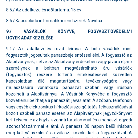
8.5./ Az adatkezelés időtartama: 15 év
8.6./ Kapcsolódó informatikai rendszerek: Novitax
9./ VÁSÁRLÓK KÖNYVE, FOGYASZTÓVÉDELMI
ÜGYEK ADATKEZELÉSE
9.1./ Az adatkezelés rövid leírása: A bolti vásárlók mint
fogyasztók jogosultak panaszbejelentéssel élni. A fogyasztó az
Alapítványnak, illetve az Alapítvány érdekében vagy javára eljáró
személynek a boltban megvásárolható áru vásárlók
(fogyasztók) részére történő értékesítésével közvetlen
kapcsolatban álló magatartására, tevékenységére vagy
mulasztására vonatkozó panaszát szóban vagy írásban
közölheti a Alapítvánnyal. A Vásárlók Könyvébe a fogyasztó
közvetlenül beírhatja a panaszát, javaslatát. A szóban, telefonon
vagy egyéb elektronikus hírközlési szolgáltatás felhasználásával
közölt szóbeli panasz esetén az Alapítványnak jegyzőkönyvet
kell felvennie az Fgytv. szerinti tartalommal és a panaszt egyedi
azonosítószámmal ellátni. A panaszt 30 napon belül írásban
meg kell válaszolni és a választ közölni kell a fogyasztóval. A