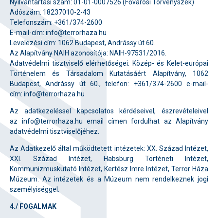
Nyilvántartási szám: 01-01-0007526 (Fővárosi Törvényszék)
Adószám: 18237010-2-43
Telefonszám: +361/374-2600
E-mail-cím: info@terrorhaza.hu
Levelezési cím: 1062 Budapest, Andrássy út 60.
Az Alapítvány NAIH azonosítója: NAIH-97531/2016.
Adatvédelmi tisztviselő elérhetőségei: Közép- és Kelet-európai
Történelem és Társadalom Kutatásáért Alapítvány, 1062
Budapest, Andrássy út 60., telefon: +361/374-2600 e-mail-
cím: info@terrorhaza.hu
Az adatkezeléssel kapcsolatos kérdéseivel, észrevételeivel
az info@terrorhaza.hu email címen fordulhat az Alapítvány
adatvédelmi tisztviselőjéhez.
Az Adatkezelő által működtetett intézetek: XX. Század Intézet,
XXI. Század Intézet, Habsburg Történeti Intézet,
Kommunizmuskutató Intézet, Kertész Imre Intézet, Terror Háza
Múzeum. Az intézetek és a Múzeum nem rendelkeznek jogi
személyiséggel.
4./ FOGALMAK