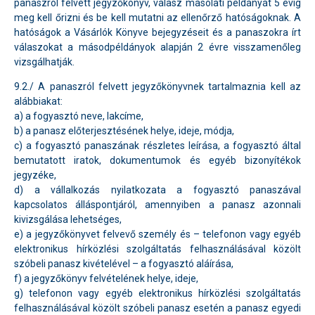
panaszról felvett jegyzőkönyv, válasz másolati példányát 5 évig
meg kell őrizni és be kell mutatni az ellenőrző hatóságoknak. A
hatóságok a Vásárlók Könyve bejegyzéseit és a panaszokra írt
válaszokat a másodpéldányok alapján 2 évre visszamenőleg
vizsgálhatják.
9.2./ A panaszról felvett jegyzőkönyvnek tartalmaznia kell az
alábbiakat:
a) a fogyasztó neve, lakcíme,
b) a panasz előterjesztésének helye, ideje, módja,
c) a fogyasztó panaszának részletes leírása, a fogyasztó által
bemutatott iratok, dokumentumok és egyéb bizonyítékok
jegyzéke,
d) a vállalkozás nyilatkozata a fogyasztó panaszával
kapcsolatos álláspontjáról, amennyiben a panasz azonnali
kivizsgálása lehetséges,
e) a jegyzőkönyvet felvevő személy és – telefonon vagy egyéb
elektronikus hírközlési szolgáltatás felhasználásával közölt
szóbeli panasz kivételével – a fogyasztó aláírása,
f) a jegyzőkönyv felvételének helye, ideje,
g) telefonon vagy egyéb elektronikus hírközlési szolgáltatás
felhasználásával közölt szóbeli panasz esetén a panasz egyedi