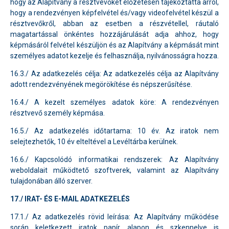
hogy az Alapítvány a résztvevőket előzetesen tájékoztatta arról,
hogy a rendezvényen képfelvétel és/vagy videofelvétel készül a
résztvevőkről, abban az esetben a részvétellel, ráutaló
magatartással önkéntes hozzájárulását adja ahhoz, hogy
képmásáról felvétel készüljön és az Alapítvány a képmását mint
személyes adatot kezelje és felhasználja, nyilvánosságra hozza.
16.3./ Az adatkezelés célja: Az adatkezelés célja az Alapítvány
adott rendezvényének megörökítése és népszerűsítése.
16.4./ A kezelt személyes adatok köre: A rendezvényen
résztvevő személy képmása.
16.5./ Az adatkezelés időtartama: 10 év. Az iratok nem
selejtezhetők, 10 év elteltével a Levéltárba kerülnek.
16.6./ Kapcsolódó informatikai rendszerek: Az Alapítvány
weboldalait működtető szoftverek, valamint az Alapítvány
tulajdonában álló szerver.
17./ IRAT- ÉS E-MAIL ADATKEZELÉS
17.1./ Az adatkezelés rövid leírása: Az Alapítvány működése
során keletkezett iratok papír alapon és szkennelve is