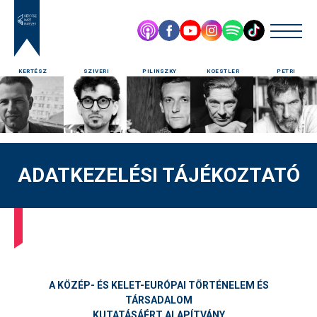
KERTÉSZ
SZIVERI
PILINSZKY
KOESTLER
PETRI
ADATKEZELÉSI TÁJÉKOZTATÓ
A KÖZÉP- ÉS KELET-EURÓPAI TÖRTÉNELEM ÉS
TÁRSADALOM
KUTATÁSÁÉRT ALAPÍTVÁNY