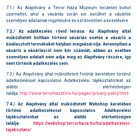
7.1./ Az Alapítvány a Terror Háza Múzeum területén boltot
üzemeltet, ahol a vásárlás során sor kerülhet a vásárlók
személyes adatainak rögzítésére és ezt követően a kezelésére.
7.2./ Az adatkezelés rövid leírása: Az Alapítvány által
működtetett boltban történő vásárlás esetén a vásárló a
kiválasztott termékeket helyben megvásárolja. Amennyiben a
vásárló a vásárlásról nem kér számlát, abban az esetben
személyes adatait nem adja meg az Alapítvány részére, így
nem történik adatkezelés sem.
7.3./ Az Alapítvány által működtetett Fotótár keretében történő
adatkezeléssel kapcsolatos Adatkezelési tájékoztatónkat az
alábbi elérhetőségen
találja:
http://www.terrorhazafoto.hu/pages/privacy-policy.html
7.4./ Az Alapítvány által működtetett Webshop keretében
történő adatkezeléssel kapcsolatos Adatkezelési
tájékoztatónkat az alábbi elérhetőségen
találja:
https://webshop.terrorhaza.hu/hu/adatkezelesi-
tajekoztato/