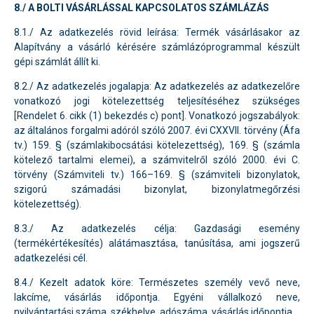
8./ A BOLTI VÁSÁRLÁSSAL KAPCSOLATOS SZÁMLÁZÁS
8.1./ Az adatkezelés rövid leírása: Termék vásárlásakor az
Alapítvány a vásárló kérésére számlázóprogrammal készült
gépi számlát állít ki.
8.2./ Az adatkezelés jogalapja: Az adatkezelés az adatkezelőre
vonatkozó jogi kötelezettség teljesítéséhez szükséges
[Rendelet 6. cikk (1) bekezdés c) pont]. Vonatkozó jogszabályok:
az általános forgalmi adóról szóló 2007. évi CXXVII. törvény (Áfa
tv.) 159. § (számlakibocsátási kötelezettség), 169. § (számla
kötelező tartalmi elemei), a számvitelről szóló 2000. évi C.
törvény (Számviteli tv.) 166–169. § (számviteli bizonylatok,
szigorú számadási bizonylat, bizonylatmegőrzési
kötelezettség).
8.3./ Az adatkezelés célja: Gazdasági esemény
(termékértékesítés) alátámasztása, tanúsítása, ami jogszerű
adatkezelési cél.
8.4./ Kezelt adatok köre: Természetes személy vevő neve,
lakcíme, vásárlás időpontja. Egyéni vállalkozó neve,
nyilvántartási száma, székhelye, adószáma, vásárlás időpontja.