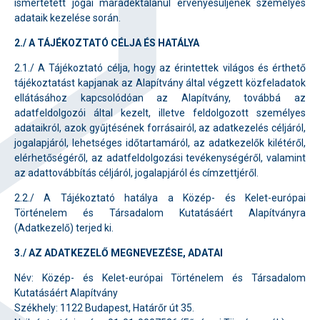
ismertetett jogai maradéktalanul érvényesüljenek személyes
adataik kezelése során.
2./ A TÁJÉKOZTATÓ CÉLJA ÉS HATÁLYA
2.1./ A Tájékoztató célja, hogy az érintettek világos és érthető
tájékoztatást kapjanak az Alapítvány által végzett közfeladatok
ellátásához kapcsolódóan az Alapítvány, továbbá az
adatfeldolgozói által kezelt, illetve feldolgozott személyes
adataikról, azok gyűjtésének forrásairól, az adatkezelés céljáról,
jogalapjáról, lehetséges időtartamáról, az adatkezelők kilétéről,
elérhetőségéről, az adatfeldolgozási tevékenységéről, valamint
az adattovábbítás céljáról, jogalapjáról és címzettjéről.
2.2./ A Tájékoztató hatálya a Közép- és Kelet-európai
Történelem és Társadalom Kutatásáért Alapítványra
(Adatkezelő) terjed ki.
3./ AZ ADATKEZELŐ MEGNEVEZÉSE, ADATAI
Név: Közép- és Kelet-európai Történelem és Társadalom
Kutatásáért Alapítvány
Székhely: 1122 Budapest, Határőr út 35.