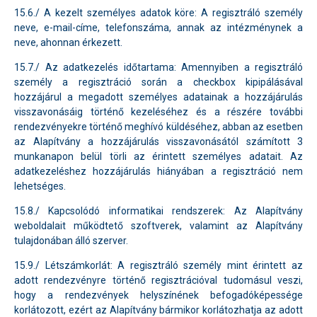
15.6./ A kezelt személyes adatok köre: A regisztráló személy
neve, e-mail-címe, telefonszáma, annak az intézménynek a
neve, ahonnan érkezett.
15.7./ Az adatkezelés időtartama: Amennyiben a regisztráló
személy a regisztráció során a checkbox kipipálásával
hozzájárul a megadott személyes adatainak a hozzájárulás
visszavonásáig történő kezeléséhez és a részére további
rendezvényekre történő meghívó küldéséhez, abban az esetben
az Alapítvány a hozzájárulás visszavonásától számított 3
munkanapon belül törli az érintett személyes adatait. Az
adatkezeléshez hozzájárulás hiányában a regisztráció nem
lehetséges.
15.8./ Kapcsolódó informatikai rendszerek: Az Alapítvány
weboldalait működtető szoftverek, valamint az Alapítvány
tulajdonában álló szerver.
15.9./ Létszámkorlát: A regisztráló személy mint érintett az
adott rendezvényre történő regisztrációval tudomásul veszi,
hogy a rendezvények helyszínének befogadóképessége
korlátozott, ezért az Alapítvány bármikor korlátozhatja az adott