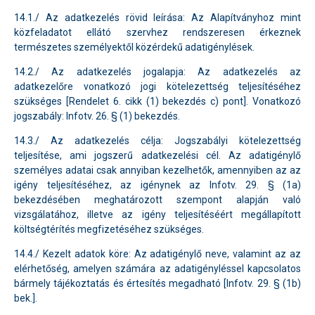
14.1./ Az adatkezelés rövid leírása: Az Alapítványhoz mint
közfeladatot ellátó szervhez rendszeresen érkeznek
természetes személyektől közérdekű adatigénylések.
14.2./ Az adatkezelés jogalapja: Az adatkezelés az
adatkezelőre vonatkozó jogi kötelezettség teljesítéséhez
szükséges [Rendelet 6. cikk (1) bekezdés c) pont]. Vonatkozó
jogszabály: Infotv. 26. § (1) bekezdés.
14.3./ Az adatkezelés célja: Jogszabályi kötelezettség
teljesítése, ami jogszerű adatkezelési cél. Az adatigénylő
személyes adatai csak annyiban kezelhetők, amennyiben az az
igény teljesítéséhez, az igénynek az Infotv. 29. § (1a)
bekezdésében meghatározott szempont alapján való
vizsgálatához, illetve az igény teljesítéséért megállapított
költségtérítés megfizetéséhez szükséges.
14.4./ Kezelt adatok köre: Az adatigénylő neve, valamint az az
elérhetőség, amelyen számára az adatigényléssel kapcsolatos
bármely tájékoztatás és értesítés megadható [Infotv. 29. § (1b)
bek.].