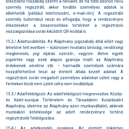
érkezőktől főszabály szerint a nevüket, de ha több azonos nevű
személy regisztrált, akkor további személyes adatok is
elkérhetők (például telefonszám, e-mail-cím). A regisztráló
személy tudomásul veszi és elfogadja, hogy a rendezvényre
érkezésekor a beazonosítása történhet a regisztráció
visszaigazolása során kiküldött QR-kóddal is.
15.2./ Adattovábbítás: Az Alapítvány jogszabály által előírt vagy
lehetővé tett esetben – különösen hivatalos bírósági, rendőrségi
megkeresés, jogi eljárás szerzői-, vagyoni- illetve egyéb
jogsértés vagy ezek alapos gyanúja miatt az Alapítvány
érdekeinek sérelme stb. – harmadik személyek számára
hozzáférhetővé teszi az érintett általa kezelt adatait. A
regisztráció során megadott személyes adatokat üzleti vagy a
fentieken kívüli nem üzleti célra nem továbbítjuk.
15.3./ Adatfeldolgozó: Az adatfeldolgozó megnevezése: Közép-
és Kelet-európai Történelem és Társadalom Kutatásáért
Alapítvány, ideértve az Alapítvány azon munkavállalóit, akiknek
munkaköri kötelessége az adott rendezvényre történő
regisztrációk feldolgozása.
15.4./ Az adatkezelés jogalapja: Az érintett önkéntes