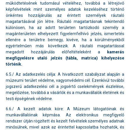
működtetésének tudomásul vételéhez, továbbá a létrejövő
képfelvételek mint személyes adatok kezeléséhez történő
önkéntes hozzájárulás az érintett személyek ráutaló
magatartásával jön létre. Ráutaló magatartásnak tekintendő
különösen, ha az adott területen tartózkodó személy a
magánterületen elhelyezett figyelemfelhívó jelzés, ismertetés
ellenére a területre bemegy, kivéve, ha a körülményekből
egyértelműen más következik. A ráutaló magatartással
megadott hozzájárulás előfeltételeként a
kamerás
megfigyelésre utaló jelzés (tábla, matrica) kihelyezése
történik.
6.5./ Az adatkezelés célja: A hivatkozott szabályzat alapján a
múzeumi terület védelme, vagyonvédelmi cél. Ezenkívül további
jogszerű adatkezelési cél a jogsértő cselekmények észlelése,
megelőzése, továbbá a vásárlók és a munkavállalók életének és
testi épségének védelme.
6.6./ A kezelt adatok köre: A Múzeum látogatóinak és
munkavállalóinak képmása. Az elektronikus megfigyelő
rendszer útján rögzített és kezelt felvételek személyes adatnak
minősülnek, mivel azok az érintettel kapcsolatba hozhatók, és