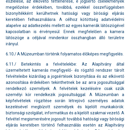
észlelése, az elkövető tettenérése, e jogsértő cselekmények
megelőzése érdekében, továbbá, ezekkel összefüggésben
bizonyítékként kerülhetnek hatósági vagy bírósági eljárás
keretében felhasználásra. A célhoz kötöttség adatvédelmi
alapelve az adatkezelés mellett az egyes kamerák látószögével
kapcsolatban is érvényesül. Ennek megfelelően a kamera
látószöge a céljával mindenkor összhangban álló területre
irányul.
6.10./ A Múzeumban történik folyamatos élőképes megfigyelés.
6.11./ Betekintés a felvételekbe: Az Alapítvány által
üzemeltetett kamerás megfigyelő- és rögzítő rendszer tárolt
felvételeibe kizárólag a jogsértések bizonyítása és az elkövető
azonosítása érdekében tekinthetnek be az arra jogosultsággal
rendelkező személyek. A felvételek kezelésére csak szűk
személyi kör rendelkezik jogosultsággal. A Múzeumban a
képfelvételek rögzítése során létrejövő személyes adatok
kezelésével megbízott személyek és kijelölt munkakörök:
biztonsági szolgálat, informatikus és a kijelölt szakmai vezető. A
felvétel megismerésére jogosult továbbá hatósági vagy bírósági
eljárás keretében történő felhasználás esetén az Alapítvány