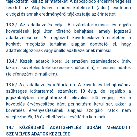
tájékoztatni kell az érintetteket. A kapcsolódó érdekmérlegelési
tesztet az Alapítvány minden kötelezett (adós) esetében
elvégzi és annak eredményéről tájékoztatja az érintettet.
13.3./ Az adatkezelés célja: A számlatartozások és egyéb
követelések jogi úton történő behajtása, amely jogszerű
adatkezelési cél. A megbízott követeléskezelő esetében a
konkrét megbízás tartalma alapján dönthető el, hogy
adatfeldolgozónak vagy önálló adatkezelőnek minősül.
13.4./ Kezelt adatok köre: Jellemzően számlaadatok (név,
lakcím, követelés keletkezésének időpontja), értesítési adatok
(telefonszám, e-mail-cím).
13.5./ Az adatkezelés időtartama: A követelés behajtásához
szükséges időtartamtól számított 10 évig, de legalább a
jogszabályban meghatározott elévülési idő végéig. Ha a
követelés érvényesítése iránt perindításra kerül sor, akkor a
követelés érvényesítésének alapjául szolgáló iratok nem
selejtezhetők, 15 év elteltével a Levéltárba kerülnek.
14./ KÖZÉRDEKŰ ADATIGÉNYLÉS SORÁN MEGADOTT
SZEMÉLYES ADATOK KEZELÉSE