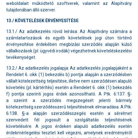
weboldalait működtető szoftverek, valamint az Alapítvány
tulajdonában álló szerver.
13./ KÖVETELÉSEK ÉRVÉNYESÍTÉSE
13.1./ Az adatkezelés rövid leírása: Az Alapítvány számára a
számlatartozások és egyéb követelések jogi úton történő
érvényesítése érdekében megbízási szerződés alapján külső
vállalkozások (pl. ügyvédi irodák) végezhetnek követeléskezelési
tevékenységet.
13.2./ Az adatkezelés jogalapja: Az adatkezelés jogalapjaként a
Rendelet 6. cikk (1) bekezdés b) pontja alapján a szerződésben
vállalt kötelezettség teljesítése, illetve nem szerződésen alapuló
követelés (pl. kártérítés) esetén a Rendelet 6. cikk (1) bekezdés
f) pontja szerinti jogos érdek azonosítható. A Ptk. 6:137. §-
a szerint a szerződés megszegését jelenti bármely
kötelezettség szerződésszerű teljesítésének elmaradása. A Ptk.
6:138. §-a alapján szerződésszegés esetén a sérelmet
szenvedett fél jogosult a szolgáltatás teljesítésének
követelésére. A jogos érdeken alapuló adatkezelés esetén
érdekmérlegelési tesztet kell végezni, amelynek eredményéről