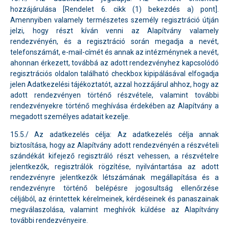
hozzájárulása [Rendelet 6. cikk (1) bekezdés a) pont].
Amennyiben valamely természetes személy regisztráció útján
jelzi, hogy részt kíván venni az Alapítvány valamely
rendezvényén, és a regisztráció során megadja a nevét,
telefonszámát, e-mail-címét és annak az intézménynek a nevét,
ahonnan érkezett, továbbá az adott rendezvényhez kapcsolódó
regisztrációs oldalon található checkbox kipipálásával elfogadja
jelen Adatkezelési tájékoztatót, azzal hozzájárul ahhoz, hogy az
adott rendezvényen történő részvétele, valamint további
rendezvényekre történő meghívása érdekében az Alapítvány a
megadott személyes adatait kezelje.
15.5./ Az adatkezelés célja: Az adatkezelés célja annak
biztosítása, hogy az Alapítvány adott rendezvényén a részvételi
szándékát kifejező regisztráló részt vehessen, a részvételre
jelentkezők, regisztrálók rögzítése, nyilvántartása az adott
rendezvényre jelentkezők létszámának megállapítása és a
rendezvényre történő belépésre jogosultság ellenőrzése
céljából, az érintettek kérelmeinek, kérdéseinek és panaszainak
megválaszolása, valamint meghívók küldése az Alapítvány
további rendezvényeire.