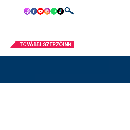
TOVÁBBI SZERZŐINK
PILINSZKY JÁNOS
ARTHUR KOESTLER
PETRI GYÖRGY