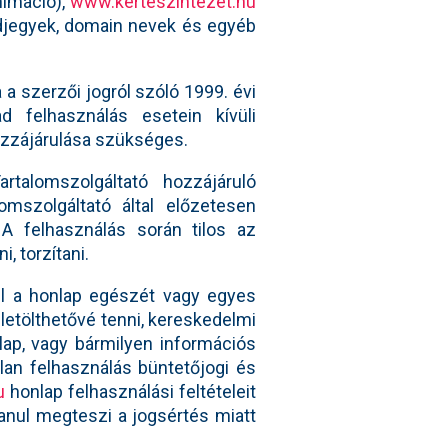
nimáció),
www.kerteszintezet.hu
védjegyek, domain nevek és egyéb
a szerzői jogról szóló 1999. évi
d felhasználás esetein kívüli
ozzájárulása szükséges.
rtalomszolgáltató hozzájáruló
omszolgáltató által előzetesen
 A felhasználás során tilos az
, torzítani.
ül a honlap egészét vagy egyes
 letölthetővé tenni, kereskedelmi
ap, vagy bármilyen információs
tlan felhasználás büntetőjogi és
u
honlap felhasználási feltételeit
anul megteszi a jogsértés miatt