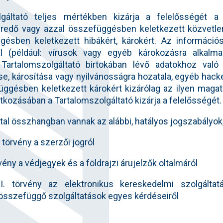
lgáltató teljes mértékben kizárja a felelősségét 
redő vagy azzal összefüggésben keletkezett közvetlen v
gésben keletkezett hibákért, károkért. Az információ
al (például: vírusok vagy egyéb károkozásra alkalm
 Tartalomszolgáltató birtokában lévő adatokhoz való
, károsítása vagy nyilvánosságra hozatala, egyéb hack
ggésben keletkezett károkért kizárólag az ilyen magata
tkozásában a Tartalomszolgáltató kizárja a felelősségét.
ttal összhangban vannak az alábbi, hatályos jogszabályok
 törvény a szerzői jogról
rvény a védjegyek és a földrajzi árujelzők oltalmáról
I. törvény az elektronikus kereskedelmi szolgáltat
összefüggő szolgáltatások egyes kérdéseiről