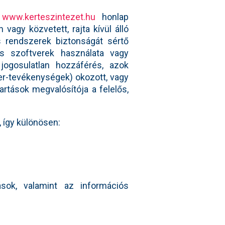
a
www.kerteszintezet.hu
honlap
agy közvetett, rajta kívül álló
s rendszerek biztonságát sértő
as szoftverek használata vagy
 jogosulatlan hozzáférés, azok
er-tevékenységek) okozott, vagy
rtások megvalósítója a felelős,
, így különösen:
ások, valamint az információs