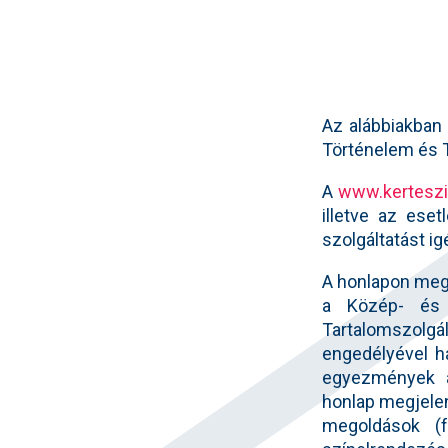
Az alábbiakban
Történelem és T
A
www.kerteszi
illetve az eset
szolgáltatást i
A honlapon megt
a Közép- és K
Tartalomszolgá
engedélyével h
egyezmények á
honlap megjelen
megoldások (f