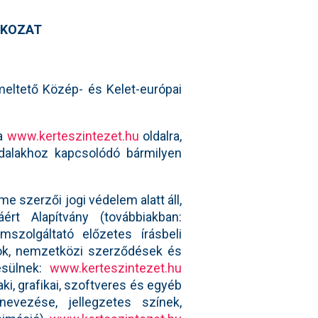
TKOZAT
eltető Közép- és Kelet-európai
 a
www.kerteszintezet.hu
oldalra,
oldalakhoz kapcsolódó bármilyen
e szerzői jogi védelem alatt áll,
rt Alapítvány (továbbiakban:
mszolgáltató előzetes írásbeli
yok, nemzetközi szerződések és
esülnek:
www.kerteszintezet.hu
, grafikai, szoftveres és egyéb
nevezése, jellegzetes színek,