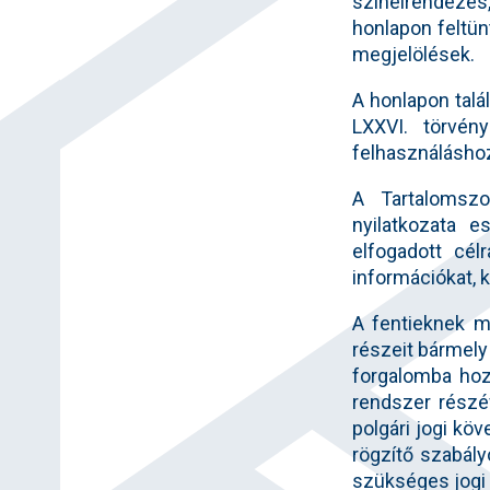
színelrendezés,
honlapon feltün
megjelölések.
A honlapon talá
LXXVI. törvény
felhasználáshoz
A Tartalomszo
nyilatkozata e
elfogadott cél
információkat, 
A fentieknek m
részeit bármely 
forgalomba hoz
rendszer részév
polgári jogi k
rögzítő szabály
szükséges jogi