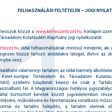
FELHASZNÁLÁSI FELTÉTELEK – JOGI NYILA
 tesszük közzé a
www.kerteszintezet.hu
honlapot üzem
ársadalom Kutatásáért Alapítvány jogi nyilatkozatát.
ntezet.hu
oldal felhasználójának minősül mindenki, aki
legesen hozzá tartozó aloldalakra látogat, illetve az 
génybe vesz.
alálható valamennyi tartalom, az oldal bármely alkotóelem
elet-európai Történelem és Társadalom Kutatásáé
ltató) szellemi tulajdonát képezi és csak a Tartalo
asználható fel. A Magyarországon hatályos jogszabál
ltal biztosított keretek között jogvédelemben rész
ítésére, működésére és fenntartására vonatkozó műszaki
ormai és tartalmi felépítés, a tartalmi elemek el