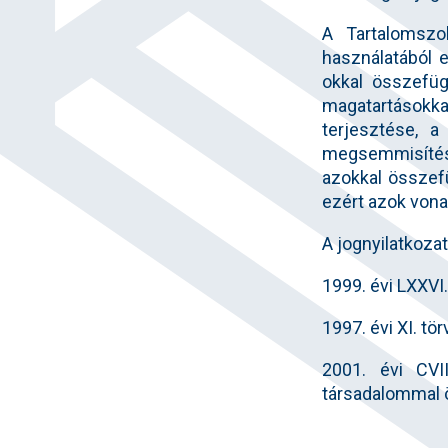
A Tartalomszo
használatából e
okkal összefüg
magatartásokk
terjesztése, a
megsemmisítése
azokkal összefü
ezért azok vona
A jognyilatkoza
1999. évi LXXVI.
1997. évi XI. tö
2001. évi CVII
társadalommal 