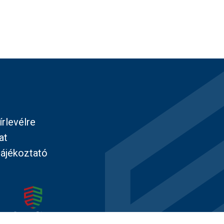
írlevélre
at
tájékoztató