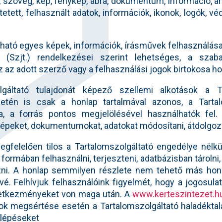
 szöveg, kép, fénykép, ábra, dokumentum, információ, a
tetett, felhasznált adatok, információk, ikonok, logók, 
lható egyes képek, információk, írásművek felhasználása 
 (Szjt.) rendelkezései szerint lehetséges, a szaba
 az adott szerző vagy a felhasználási jogok birtokosa h
lgáltató tulajdonát képező szellemi alkotások a Ta
setén is csak a honlap tartalmával azonos, a Tartal
ra, a forrás pontos megjelölésével használhatók fel.
képeket, dokumentumokat, adatokat módosítani, átdolgozni
egfelelően tilos a Tartalomszolgáltató engedélye nélk
formában felhasználni, terjeszteni, adatbázisban tárolni,
ni. A honlap semmilyen részlete nem tehető más honl
é. Felhívjuk felhasználóink figyelmét, hogy a jogosula
övetkezményeket von maga után. A
www.kerteszintezet.h
ok megsértése esetén a Tartalomszolgáltató haladéktal
 lépéseket