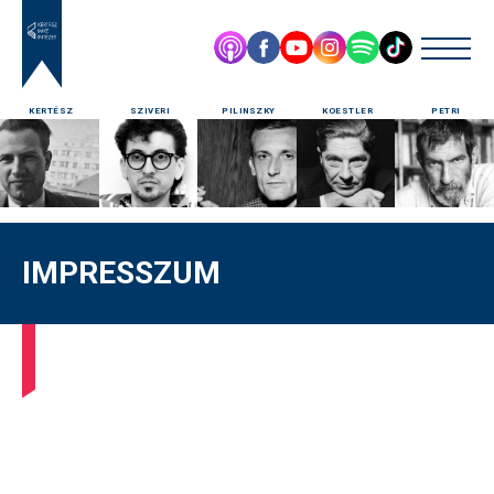
KERTÉSZ
SZIVERI
PILINSZKY
KOESTLER
PETRI
IMPRESSZUM