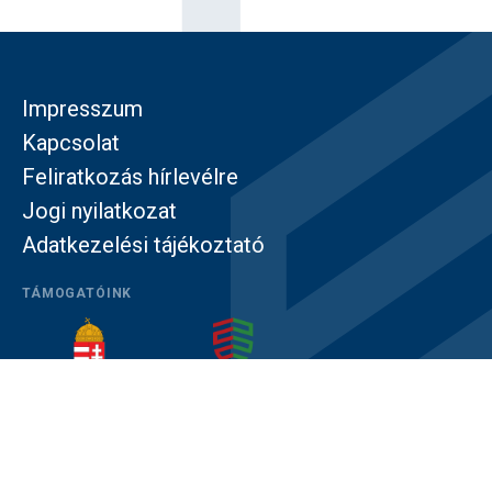
Impresszum
Kapcsolat
Feliratkozás hírlevélre
Jogi nyilatkozat
Adatkezelési tájékoztató
TÁMOGATÓINK
© Közép- és Kelet-európai Történelem és Társadalom
Kutatásáért Alapítvány – Minden jog fenntartva!