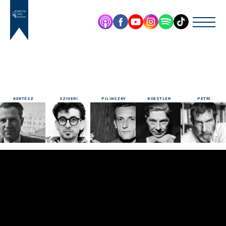
KERTÉSZ
SZIVERI
PILINSZKY
KOESTLER
PETRI