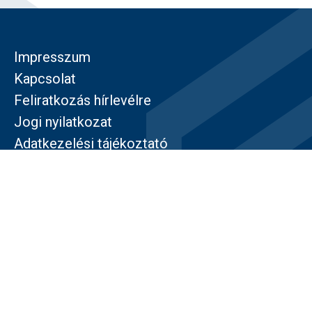
Impresszum
Kapcsolat
Feliratkozás hírlevélre
Jogi nyilatkozat
Adatkezelési tájékoztató
TÁMOGATÓINK
© Közép- és Kelet-európai Történelem és Társadalom
Kutatásáért Alapítvány – Minden jog fenntartva!