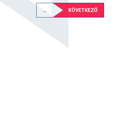
...
KÖVETKEZŐ