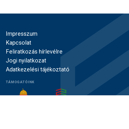
Impresszum
Kapcsolat
Feliratkozás hírlevélre
Jogi nyilatkozat
Adatkezelési tájékoztató
TÁMOGATÓINK
© Közép- és Kelet-európai Történelem és Társadalom
Kutatásáért Alapítvány – Minden jog fenntartva!