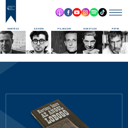
KERTÉSZ
SZIVERI
PILINSZKY
KOESTLER
PETRI