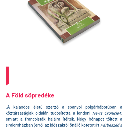
A Föld söpredéke
„A kalandos életű szerző a spanyol polgárháborúban a
köztársaságiak oldalán tudósította a londoni
News Cronicle
-t,
emiatt a francóisták halálra ítélték. Négy hónapot töltött a
siralomházban (erről az időszakról önálló kötetet írt
Párbeszéd a