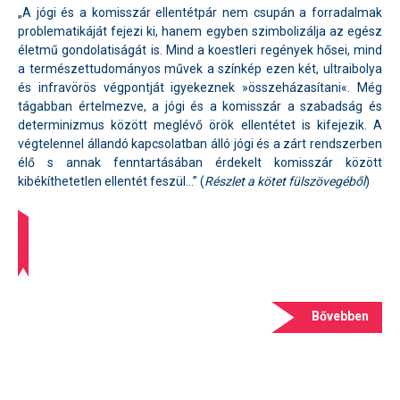
„A jógi és a komisszár ellentétpár nem csupán a forradalmak
problematikáját fejezi ki, hanem egyben szimbolizálja az egész
életmű gondolatiságát is. Mind a koestleri regények hősei, mind
a természettudományos művek a színkép ezen két, ultraibolya
és infravörös végpontját igyekeznek »összeházasítani«. Még
tágabban értelmezve, a jógi és a komisszár a szabadság és
determinizmus között meglévő örök ellentétet is kifejezik. A
végtelennel állandó kapcsolatban álló jógi és a zárt rendszerben
élő s annak fenntartásában érdekelt komisszár között
kibékíthetetlen ellentét feszül…” (
Részlet a kötet fülszövegéből
)
Bővebben