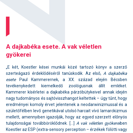
A dajkabéka esete. A vak véletlen
gyökerei
„E két, Koestler kései munkái közé tartozó könyv a szerző
szerteágazó érdeklődéséről tanúskodik. Az első,
A dajkabéka
esete
Paul Kammerernek, a XX. század elején Bécsben
tevékenykedett kiemelkedő zoológusnak állít emléket.
Kammerer kísérletei a dajkabéka párzóbütykeivel annak idején
nagy tudományos és sajtóvisszhangot keltettek – úgy tűnt, hogy
eredményei komoly érvet jelentenek a neodarwinizmussal és a
születőfélben levő genetikával utolsó harcait vívó lamarckizmus
mellett, amennyiben igazolják, hogy az egyed szerzett előnyös
tulajdonságai továbböröklődnek. […]
A vak véletlen gyökerei
ben
Koestler az ESP (extra-sensory perception – érzékek fölötti vagy