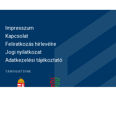
Impresszum
Kapcsolat
Feliratkozás hírlevélre
Jogi nyilatkozat
Adatkezelési tájékoztató
TÁMOGATÓINK
© Közép- és Kelet-európai Történelem és Társadalom
Kutatásáért Alapítvány – Minden jog fenntartva!