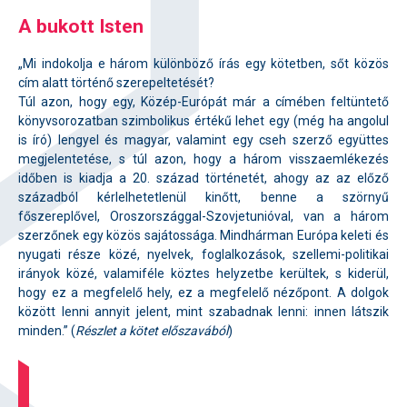
A bukott Isten
„Mi indokolja e három különböző írás egy kötetben, sőt közös
cím alatt történő szerepeltetését?
Túl azon, hogy egy, Közép-Európát már a címében feltüntető
könyvsorozatban szimbolikus értékű lehet egy (még ha angolul
is író) lengyel és magyar, valamint egy cseh szerző együttes
megjelentetése, s túl azon, hogy a három visszaemlékezés
időben is kiadja a 20. század történetét, ahogy az az előző
századból kérlelhetetlenül kinőtt, benne a szörnyű
főszereplővel, Oroszországgal-Szovjetunióval, van a három
szerzőnek egy közös sajátossága. Mindhárman Európa keleti és
nyugati része közé, nyelvek, foglalkozások, szellemi-politikai
irányok közé, valamiféle köztes helyzetbe kerültek, s kiderül,
hogy ez a megfelelő hely, ez a megfelelő nézőpont. A dolgok
között lenni annyit jelent, mint szabadnak lenni: innen látszik
minden.” (
Részlet a kötet előszavából
)