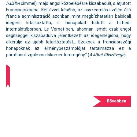
halállal
címmel), majd angol közbelépésre kiszabadult, s átjutott
Franciaországba. Két évvel később, az összeomlás szélén álló
francia adminisztráció azonban mint megbízhatatlan baloldali
idegent letartóztatta, s hónapokat töltött a hírhedt
internálótáborban, Le Vernet-ben, ahonnan ismét csak angol
segítséggel kiszabadulva jelentkezett az idegenlégióba, hogy
elkerülje az újabb letartóztatást… Ezeknek a franciaországi
hónapoknak az élménybeszámolóját tartalmazza ez a
páratlanul izgalmas dokumentumregény.” (
A kötet fülszövege
)
Bővebben