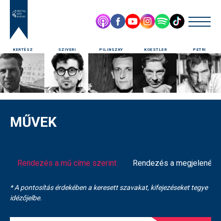
KERTÉSZ
SZIVERI
PILINSZKY
KOESTLER
PETRI
MŰVEK
Rendezés a mű címe szerint
Rendezés a megjelenés é
* A pontosítás érdekében a keresett szavakat, kifejezéseket tegye
idézőjelbe.