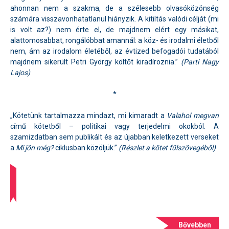
ahonnan nem a szakma, de a szélesebb olvasóközönség
számára visszavonhatatlanul hiányzik. A kitiltás valódi célját (mi
is volt az?) nem érte el, de majdnem elért egy másikat,
alattomosabbat, rongálóbbat amannál: a köz- és irodalmi életből
nem, ám az irodalom életéből, az évtized befogadói tudatából
majdnem sikerült Petri György költőt kiradíroznia.”
(Parti Nagy
Lajos)
*
„Kötetünk tartalmazza mindazt, mi kimaradt a
Valahol megvan
című kötetből – politikai vagy terjedelmi okokból. A
szamizdatban sem publikált és az újabban keletkezett verseket
a
Mi jön még?
ciklusban közöljük.”
(Részlet a kötet fülszövegéből)
Bővebben