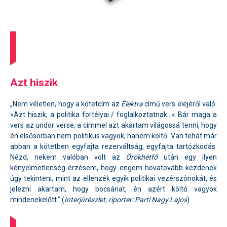
Azt hiszik
„Nem véletlen, hogy a kötetcím az
Élektra
című vers elejéről való:
»Azt hiszik, a politika fortélyai / foglalkoztatnak…« Bár maga a
vers az undor verse, a címmel azt akartam világossá tenni, hogy
én elsősorban nem politikus vagyok, hanem költő. Van tehát már
abban a kötetben egyfajta rezerváltság, egyfajta tartózkodás.
Nézd, nekem valóban volt az
Örökhétfő
után egy ilyen
kényelmetlenség-érzésem, hogy engem hovatovább kezdenek
úgy tekinteni, mint az ellenzék egyik politikai vezérszónokát, és
jelezni akartam, hogy bocsánat, én azért költő vagyok
mindenekelőtt.” (
Interjúrészlet; riporter: Parti Nagy Lajos
)