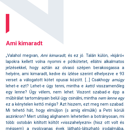
Ami kimaradt
„Valahol megvan,
Ami kimaradt
, és ez jó. Talán külön, »kijáró«
lapokra kellett volna nyomni e pótkötetet, ellátni alkalmatos
jelzésekkel, hogy aztán az olvasó szépen berakosgassa a
helyére, ami kimaradt, kedve és ízlése szerint elhelyezve e 93
verset a válogatott kötet opusai között. […] Csakhogy
amúgy
lehet-e ezt? Lehet-e úgy tenni, mintha e
kettő
visszamenőleg
egy lenne? Úgy vélem, nem lehet. Viszont szabad-e épp a
műbírálat tartományain belül úgy csinálni, mintha
nem lenne egy
ez a kénytelen kettő mégis? Azt hiszem, ezt meg nem szabad.
Mi tehető hát, hogy elmúljon (s amíg elmúlik) a Petri körüli
aszinkron? Mert utólag alighanem lehetetlen a botrányosan, mi
több: ostobán kitiltott költőt »visszahelyezni« (hisz ott volt és
mégsem) a nyolcvanas évek látható-látszható irodalmába,