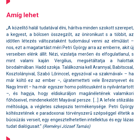
Amíg lehet
„A közelítő halál tudatával élni, hárítva minden szokott szerepet,
a kegyest, a bölcsen összegzőt, az önironikust s a többit, az
időtlen létezés változataként tudomásul venni az elmúlást –
nos, ezt a magatartást méri Petri György arra az emberre, akit új
verseiben elénk állít. Nézi, vizslatja merően és elfogulatlanul, s
mint valami kaján Vergilius, megsétáltatja a halottak
birodalmában. Hadd szokja. Találkoznia kell Arannyal, Babitscsal,
Kosztolányival, Szabó Lőrinccel, egyszóval »a szakmával« – ha
már költő ez az ember –, újratemetteti vele Brezsnyevet és
Nagy Imrét – ha már egyszer homo politicusként is nyilvántartott
–, és hagyja, hogy eldiskuráljon magánéletének valamikori
főhőseivel, mindenekelőtt Mayával persze. […] A lefele stilizálás
méltósága, a végletes szkepszis termékenysége. Petri György
költészetének e paradoxonai törvényszerű szépséggel éltetik a
búcsúzás verseit, egy engesztelhetetlen intellektus és egy lázas
tudat dialógusait.”
(Reményi József Tamás)