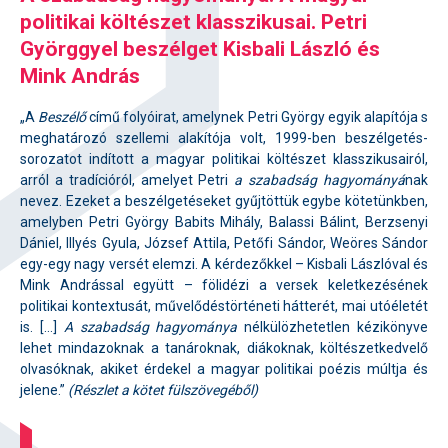
politikai költészet klasszikusai. Petri
Györggyel beszélget Kisbali László és
Mink András
„A
Beszélő
című folyóirat, amelynek Petri György egyik alapítója s
meghatározó szellemi alakítója volt, 1999-ben beszélgetés-
sorozatot indított a magyar politikai költészet klasszikusairól,
arról a tradícióról, amelyet Petri
a szabadság hagyományá
nak
nevez. Ezeket a beszélgetéseket gyűjtöttük egybe kötetünkben,
amelyben Petri György Babits Mihály, Balassi Bálint, Berzsenyi
Dániel, Illyés Gyula, József Attila, Petőfi Sándor, Weöres Sándor
egy-egy nagy versét elemzi. A kérdezőkkel – Kisbali Lászlóval és
Mink Andrással együtt – fölidézi a versek keletkezésének
politikai kontextusát, művelődéstörténeti hátterét, mai utóéletét
is. […]
A szabadság hagyománya
nélkülözhetetlen kézikönyve
lehet mindazoknak a tanároknak, diákoknak, költészetkedvelő
olvasóknak, akiket érdekel a magyar politikai poézis múltja és
jelene.”
(Részlet a kötet fülszövegéből)