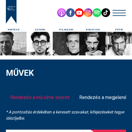
KERTÉSZ
SZIVERI
PILINSZKY
KOESTLER
PETRI
MŰVEK
Rendezés a mű címe szerint
Rendezés a megjelenés é
* A pontosítás érdekében a keresett szavakat, kifejezéseket tegye
idézőjelbe.