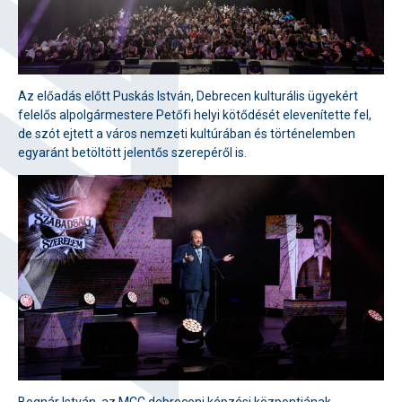
Az előadás előtt Puskás István, Debrecen kulturális ügyekért
felelős alpolgármestere Petőfi helyi kötődését elevenítette fel,
de szót ejtett a város nemzeti kultúrában és történelemben
egyaránt betöltött jelentős szerepéről is.