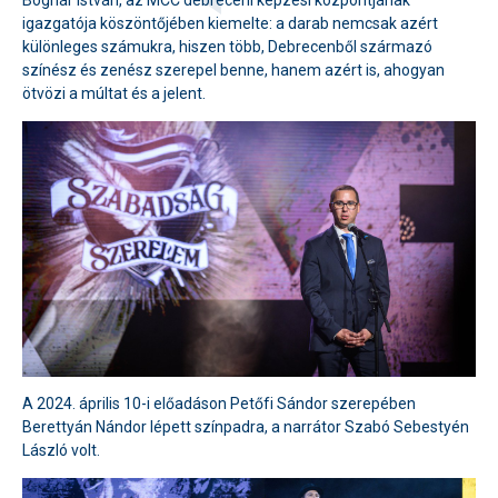
Bognár István, az MCC debreceni képzési központjának
igazgatója köszöntőjében kiemelte: a darab nemcsak azért
különleges számukra, hiszen több, Debrecenből származó
színész és zenész szerepel benne, hanem azért is, ahogyan
ötvözi a múltat és a jelent.
A 2024. április 10-i előadáson Petőfi Sándor szerepében
Berettyán Nándor lépett színpadra, a narrátor Szabó Sebestyén
László volt.