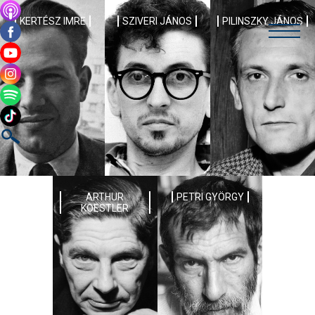
KERTÉSZ IMRE
SZIVERI JÁNOS
PILINSZKY JÁNOS
ARTHUR
PETRI GYÖRGY
KOESTLER