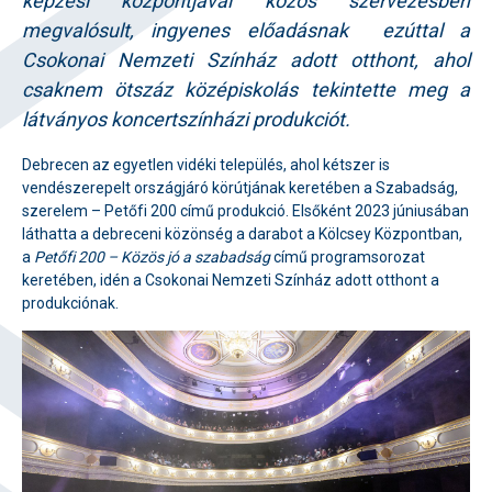
képzési központjával közös szervezésben
megvalósult, ingyenes előadásnak ezúttal a
Csokonai Nemzeti Színház adott otthont, ahol
csaknem ötszáz középiskolás tekintette meg a
látványos koncertszínházi produkciót.
Debrecen az egyetlen vidéki település, ahol kétszer is
vendészerepelt országjáró körútjának keretében a Szabadság,
szerelem – Petőfi 200 című produkció. Elsőként 2023 júniusában
láthatta a debreceni közönség a darabot a Kölcsey Központban,
a
Petőfi 200 – Közös jó a szabadság
című programsorozat
keretében, idén a Csokonai Nemzeti Színház adott otthont a
produkciónak.