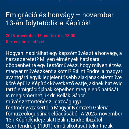
Emigráció és honvágy – november
13-án folytatódik a Képírók!
2025. november 13.
csütörtök
, 18:00
Kertész Imre Intézet
Hogyan inspirálhat egy képzőművészt a honvágy, a
hazaszeretet? Milyen élmények hatására
döbbenhet rá egy festőművész, hogy milyen érzés
magyar művészként alkotni? Bálint Endre, a magyar
avantgárd egyik legjelentősebb alakjának életműve
köré épül a Képírók következő estje, akinek hat évig
tartó emigrációjának képeiben megjelenő hatását
is megismerhetjük dr. Bellák Gábor
művészettörténész, igazságügyi
festményszakértő, a Magyar Nemzeti Galéria
főmuzeológusának előadásából. A 2025. november
13-i Képírók ideje alatt Bálint Endre Ibizától
Szentendréig (1901) című alkotását tekinthetik