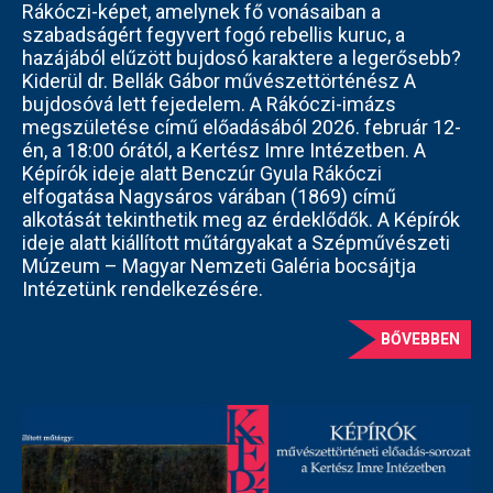
Rákóczi-képet, amelynek fő vonásaiban a
szabadságért fegyvert fogó rebellis kuruc, a
hazájából elűzött bujdosó karaktere a legerősebb?
Kiderül dr. Bellák Gábor művészettörténész A
bujdosóvá lett fejedelem. A Rákóczi-imázs
megszületése című előadásából 2026. február 12-
én, a 18:00 órától, a Kertész Imre Intézetben. A
Képírók ideje alatt Benczúr Gyula Rákóczi
elfogatása Nagysáros várában (1869) című
alkotását tekinthetik meg az érdeklődők. A Képírók
ideje alatt kiállított műtárgyakat a Szépművészeti
Múzeum – Magyar Nemzeti Galéria bocsájtja
Intézetünk rendelkezésére.
BŐVEBBEN