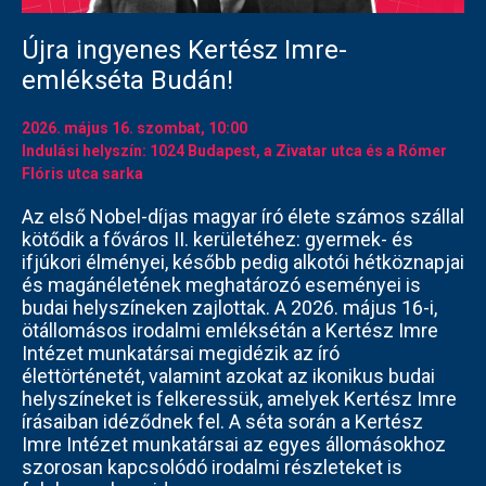
Újra ingyenes Kertész Imre-
emlékséta Budán!
2026. május 16.
szombat
, 10:00
Indulási helyszín: 1024 Budapest, a Zivatar utca és a Rómer
Flóris utca sarka
Az első Nobel-díjas magyar író élete számos szállal
kötődik a főváros II. kerületéhez: gyermek- és
ifjúkori élményei, később pedig alkotói hétköznapjai
és magánéletének meghatározó eseményei is
budai helyszíneken zajlottak. A 2026. május 16-i,
ötállomásos irodalmi emléksétán a Kertész Imre
Intézet munkatársai megidézik az író
élettörténetét, valamint azokat az ikonikus budai
helyszíneket is felkeressük, amelyek Kertész Imre
írásaiban idéződnek fel. A séta során a Kertész
Imre Intézet munkatársai az egyes állomásokhoz
szorosan kapcsolódó irodalmi részleteket is