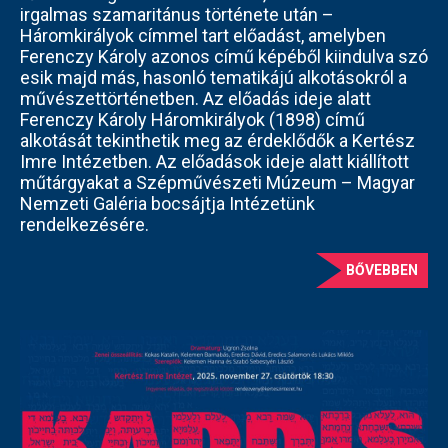
irgalmas szamaritánus története után –
Háromkirályok címmel tart előadást, amelyben
Ferenczy Károly azonos című képéből kiindulva szó
esik majd más, hasonló tematikájú alkotásokról a
művészettörténetben. Az előadás ideje alatt
Ferenczy Károly Háromkirályok (1898) című
alkotását tekinthetik meg az érdeklődők a Kertész
Imre Intézetben. Az előadások ideje alatt kiállított
műtárgyakat a Szépművészeti Múzeum – Magyar
Nemzeti Galéria bocsájtja Intézetünk
rendelkezésére.
BŐVEBBEN