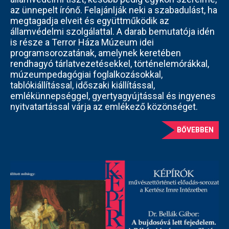
az ünnepelt írónő. Felajánlják neki a szabadulást, ha
megtagadja elveit és együttműködik az
államvédelmi szolgálattal. A darab bemutatója idén
is része a Terror Háza Múzeum idei
programsorozatának, amelynek keretében
rendhagyó tárlatvezetésekkel, történelemórákkal,
múzeumpedagógiai foglalkozásokkal,
tablókiállítással, időszaki kiállítással,
emlékünnepséggel, gyertyagyújtással és ingyenes
nyitvatartással várja az emlékező közönséget.
BŐVEBBEN