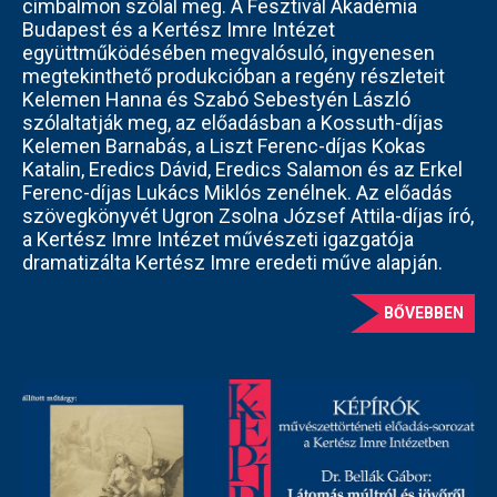
cimbalmon szólal meg. A Fesztivál Akadémia
Budapest és a Kertész Imre Intézet
együttműködésében megvalósuló, ingyenesen
megtekinthető produkcióban a regény részleteit
Kelemen Hanna és Szabó Sebestyén László
szólaltatják meg, az előadásban a Kossuth-díjas
Kelemen Barnabás, a Liszt Ferenc-díjas Kokas
Katalin, Eredics Dávid, Eredics Salamon és az Erkel
Ferenc-díjas Lukács Miklós zenélnek. Az előadás
szövegkönyvét Ugron Zsolna József Attila-díjas író,
a Kertész Imre Intézet művészeti igazgatója
dramatizálta Kertész Imre eredeti műve alapján.
BŐVEBBEN