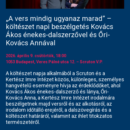
„A vers mindig ugyanaz marad” –
költészet napi beszélgetés Kovács
Ákos énekes-dalszerzővel és Őri-
Kovács Annával
2026. április 9.
csütörtök
, 18:00
1053 Budapest, Veres Pálné utca 12. – Scruton V.P.
A költészet napja alkalmából a Scruton és a
Kertész Imre Intézet közös, különleges, személyes
hangvételű eseményre hívja az érdeklődőket, ahol
Kovács Ákos énekes-dalszerző és lánya, Őri-
Kovács Anna, a Kertész Imre Intézet irodalmára
beszélgetnek majd versről és az alkotásról, az
irodalom időtálló erejéről, a dalszövegírás és a
költészet határáról, valamint az ihlet titokzatos
természetéről.