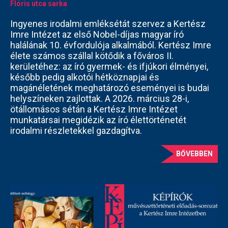
Flóris utca sarka
Ingyenes irodalmi emléksétát szervez a Kertész
Imre Intézet az első Nobel-díjas magyar író
halálának 10. évfordulója alkalmából. Kertész Imre
élete számos szállal kötődik a főváros II.
kerületéhez: az író gyermek- és ifjúkori élményei,
később pedig alkotói hétköznapjai és
magánéletének meghatározó eseményei is budai
helyszíneken zajlottak. A 2026. március 28-i,
ötállomásos sétán a Kertész Imre Intézet
munkatársai megidézik az író élettörténetét
irodalmi részletekkel gazdagítva.
BŐVEBBEN