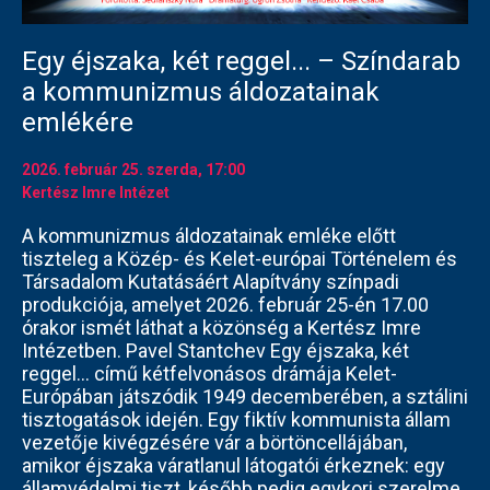
Egy éjszaka, két reggel... – Színdarab
a kommunizmus áldozatainak
emlékére
2026. február 25.
szerda
, 17:00
Kertész Imre Intézet
A kommunizmus áldozatainak emléke előtt
tiszteleg a Közép- és Kelet-európai Történelem és
Társadalom Kutatásáért Alapítvány színpadi
produkciója, amelyet 2026. február 25-én 17.00
órakor ismét láthat a közönség a Kertész Imre
Intézetben. Pavel Stantchev Egy éjszaka, két
reggel… című kétfelvonásos drámája Kelet-
Európában játszódik 1949 decemberében, a sztálini
tisztogatások idején. Egy fiktív kommunista állam
vezetője kivégzésére vár a börtöncellájában,
amikor éjszaka váratlanul látogatói érkeznek: egy
államvédelmi tiszt, később pedig egykori szerelme,