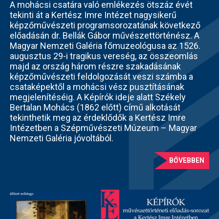
A mohácsi csatára való emlékezés ötszáz évét
tekinti át a Kertész Imre Intézet nagysikerű
képzőművészeti programsorozatának következő
előadásán dr. Bellák Gábor művészettörténész. A
Magyar Nemzeti Galéria főmuzeológusa az 1526.
augusztus 29-i tragikus vereség, az összeomlás
majd az ország három részre szakadásának
képzőművészeti feldolgozását veszi számba a
csataképektől a mohácsi vész pusztításának
megjelenítéséig. A Képírók ideje alatt Székely
Bertalan Mohács (1862 előtt) című alkotását
tekinthetik meg az érdeklődők a Kertész Imre
Intézetben a Szépművészeti Múzeum – Magyar
Nemzeti Galéria jóvoltából.
BŐVEBBEN