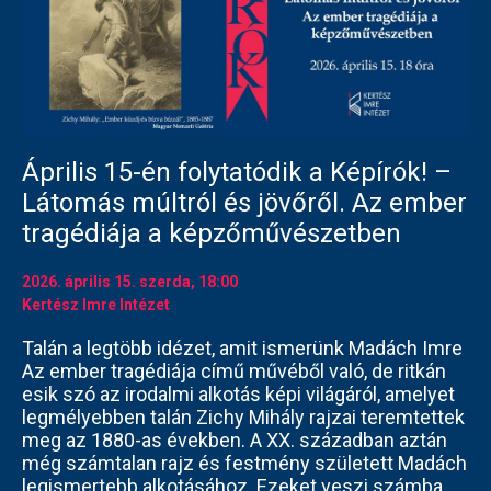
Április 15-én folytatódik a Képírók! –
Látomás múltról és jövőről. Az ember
tragédiája a képzőművészetben
2026. április 15.
szerda
, 18:00
Kertész Imre Intézet
Talán a legtöbb idézet, amit ismerünk Madách Imre
Az ember tragédiája című művéből való, de ritkán
esik szó az irodalmi alkotás képi világáról, amelyet
legmélyebben talán Zichy Mihály rajzai teremtettek
meg az 1880-as években. A XX. században aztán
még számtalan rajz és festmény született Madách
legismertebb alkotásához. Ezeket veszi számba