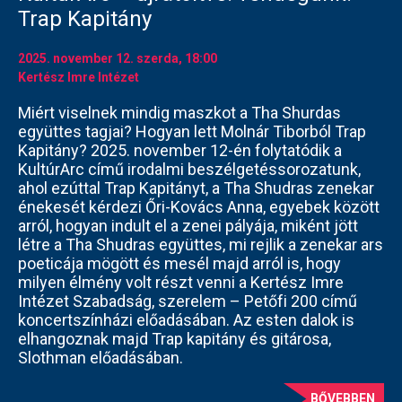
Trap Kapitány
2025. november 12.
szerda
, 18:00
Kertész Imre Intézet
Miért viselnek mindig maszkot a Tha Shurdas
együttes tagjai? Hogyan lett Molnár Tiborból Trap
Kapitány? 2025. november 12-én folytatódik a
KultúrArc című irodalmi beszélgetéssorozatunk,
ahol ezúttal Trap Kapitányt, a Tha Shudras zenekar
énekesét kérdezi Őri-Kovács Anna, egyebek között
arról, hogyan indult el a zenei pályája, miként jött
létre a Tha Shudras együttes, mi rejlik a zenekar ars
poeticája mögött és mesél majd arról is, hogy
milyen élmény volt részt venni a Kertész Imre
Intézet Szabadság, szerelem – Petőfi 200 című
koncertszínházi előadásában. Az esten dalok is
elhangoznak majd Trap kapitány és gitárosa,
Slothman előadásában.
BŐVEBBEN