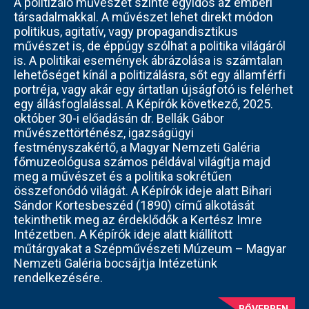
A politizáló művészet szinte egyidős az emberi
társadalmakkal. A művészet lehet direkt módon
politikus, agitatív, vagy propagandisztikus
művészet is, de éppúgy szólhat a politika világáról
is. A politikai események ábrázolása is számtalan
lehetőséget kínál a politizálásra, sőt egy államférfi
portréja, vagy akár egy ártatlan újságfotó is felérhet
egy állásfoglalással. A Képírók következő, 2025.
október 30-i előadásán dr. Bellák Gábor
művészettörténész, igazságügyi
festményszakértő, a Magyar Nemzeti Galéria
főmuzeológusa számos példával világítja majd
meg a művészet és a politika sokrétűen
összefonódó világát. A Képírók ideje alatt Bihari
Sándor Kortesbeszéd (1890) című alkotását
tekinthetik meg az érdeklődők a Kertész Imre
Intézetben. A Képírók ideje alatt kiállított
műtárgyakat a Szépművészeti Múzeum – Magyar
Nemzeti Galéria bocsájtja Intézetünk
rendelkezésére.