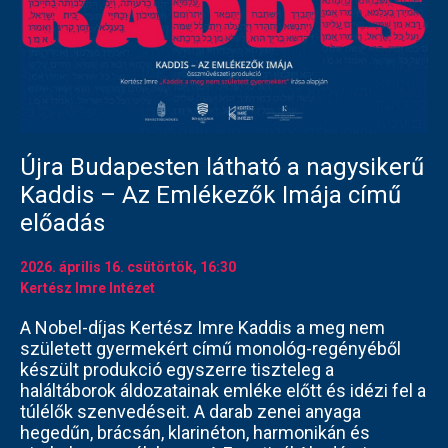
Újra Budapesten látható a nagysikerű
Kaddis – Az Emlékezők Imája című
előadás
2026. április 16.
csütörtök
, 16:30
Kertész Imre Intézet
A Nobel-díjas Kertész Imre Kaddis a meg nem
született gyermekért című monológ-regényéből
készült produkció egyszerre tiszteleg a
haláltáborok áldozatainak emléke előtt és idézi fel a
túlélők szenvedéseit. A darab zenei anyaga
hegedűn, brácsán, klarinéton, harmonikán és