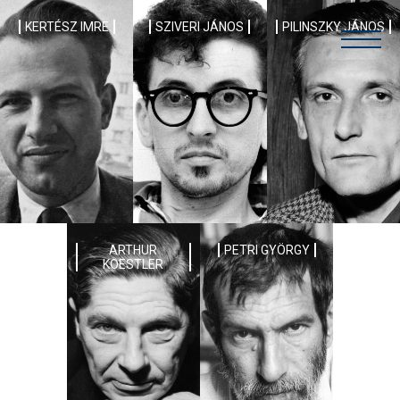
KERTÉSZ IMRE
SZIVERI JÁNOS
PILINSZKY JÁNOS
ARTHUR
PETRI GYÖRGY
KOESTLER