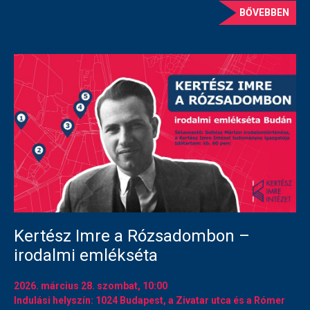
BŐVEBBEN
Kertész Imre a Rózsadombon –
irodalmi emlékséta
2026. március 28.
szombat
, 10:00
Indulási helyszín: 1024 Budapest, a Zivatar utca és a Rómer