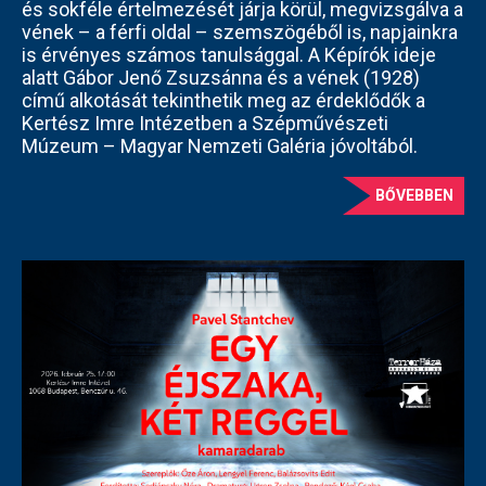
és sokféle értelmezését járja körül, megvizsgálva a
vének – a férfi oldal – szemszögéből is, napjainkra
is érvényes számos tanulsággal. A Képírók ideje
alatt Gábor Jenő Zsuzsánna és a vének (1928)
című alkotását tekinthetik meg az érdeklődők a
Kertész Imre Intézetben a Szépművészeti
Múzeum – Magyar Nemzeti Galéria jóvoltából.
BŐVEBBEN