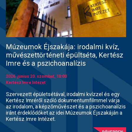
Múzeumok Éjszakája: irodalmi kvíz,
művészettörténeti épültséta, Kertész
Imre és a pszichoanalízis
2026. június 20.
szombat
, 18:00
Kertész Imre Intézet
Szervezett épületsétával, irodalmi kvízzel és egy
Kertész Imréről szóló dokumentumfilmmel várja
az irodalom, a képzőművészet és a pszichoanalízis
iránt érdeklődőket az idei Múzeumok Éjszakáján a
Kertész Imre Intézet.