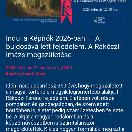
Indul a Képírók 2026-ban! – A
bujdosóvá lett fejedelem. A Rákóczi-
imázs megszületése
2026. február 12.
csütörtök
, 18:00
Kertész Imre Intézet
Idén márciusban lesz 350 éve, hogy megszületett
a magyar történelem egyik legismertebb alakja, II.
Rákóczi Ferenc fejedelem. Életében volt része
pompában és gazdagságban, de szenvedett
börtönben is, életét pedig száműzetésben fejezte
be. Alakját a magyar irodalomban és a
képzőművészetben is számtalanszor
megörökítették. Kik és hogyan formálták meg azt a