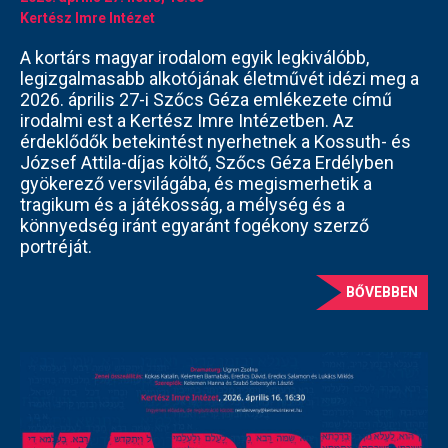
Kertész Imre Intézet
A kortárs magyar irodalom egyik legkiválóbb,
legizgalmasabb alkotójának életművét idézi meg a
2026. április 27-i Szőcs Géza emlékezete című
irodalmi est a Kertész Imre Intézetben. Az
érdeklődők betekintést nyerhetnek a Kossuth- és
József Attila-díjas költő, Szőcs Géza Erdélyben
gyökerező versvilágába, és megismerhetik a
tragikum és a játékosság, a mélység és a
könnyedség iránt egyaránt fogékony szerző
portréját.
BŐVEBBEN