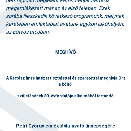
nemrégiben megjelent Petri-interjúkötettel is
megemlékezett már az év első felében. Ezek
sorába illeszkedik következő programunk, melynek
keretében emléktáblát avatunk egykori lakóhelyén,
az Eötvös utcában.
MEGHÍVÓ
A Kertész Imre Intézet tisztelettel és szeretettel meghívja Önt
a költő
születésének 80. évfordulója alkalmából tartandó
Petri György emléktábla-avató ünnepségére