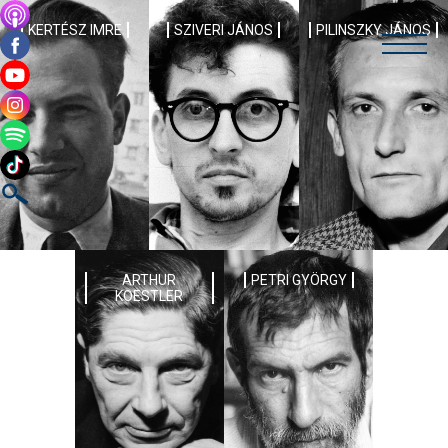
KERTÉSZ IMRE
SZIVERI JÁNOS
PILINSZKY JÁNOS
ARTHUR
PETRI GYÖRGY
KOESTLER