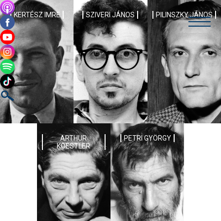
KERTÉSZ IMRE
SZIVERI JÁNOS
PILINSZKY JÁNOS
ARTHUR
PETRI GYÖRGY
KOESTLER