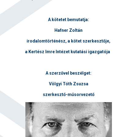
A kötetet bemutatja:
Hafner Zoltán
irodalomtörténész, a kötet szerkesztője,
a Kertész Imre Intézet kutatási igazgatója
A szerzővel beszélget:
Völgyi Tóth Zsuzsa
szerkesztő-műsorvezető