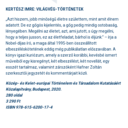
KERTÉSZ IMRE: VILÁGVÉG-TÖRTÉNETEK
„Azt hiszem, jobb minőségű életre születtem, mint amit élnem
adatott. De ez gőgös kijelentés, a gőg pedig mindig ostobaság,
lényegében. Megélni az életet, azt, ami jutott, s úgy megélni,
hogy a teljes jusson, ez az életfeladat, bárhol is éljünk.” – írja a
Nobel-díjas író, a maga által 1995-ben összeállított
elbeszéléskötetének eddig még publikálatlan előszavában. A
könyv igazi kuriózum, amely a szerző korábbi, kevésbé ismert
műveiből egy kisregényt, két elbeszélést, két novellát, egy
esszét tartalmaz, valamint zárszóként Hafner Zoltán
szerkesztői jegyzetét és kommentárjait közli.
Közép- és Kelet-európai Történelem és Társadalom Kutatásáért
Közalapítvány, Budapest, 2020.
280 oldal
3 290 Ft
ISBN 978-615-6200-17-4