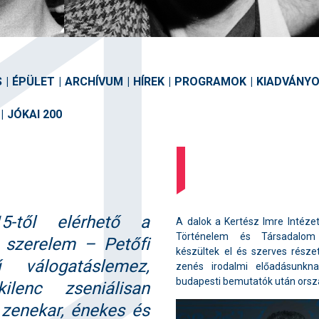
S
|
ÉPÜLET
|
ARCHÍVUM
|
HÍREK
|
PROGRAMOK
|
KIADVÁNY
|
JÓKAI 200
5-től elérhető a
A dalok a Kertész Imre Intézet
Történelem és Társadalom 
 szerelem – Petőfi
készültek el és szerves rész
 válogatáslemez,
zenés irodalmi előadásunkn
budapesti bemutatók után ország
ilenc zseniálisan
 zenekar, énekes és