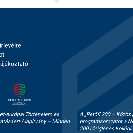
írlevélre
at
tájékoztató
et-európai Történelem és
A „Petőfi 200 – Közös 
atásáért Alapítvány – Minden
programsorozatot a Nem
200 Ideiglenes Kollég