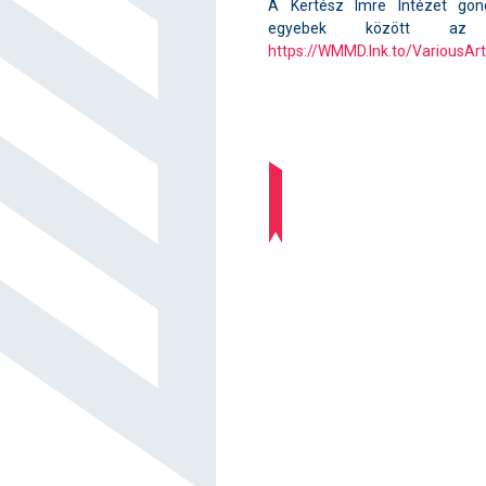
A Kertész Imre Intézet gon
egyebek között az 
https://WMMD.lnk.to/VariousA