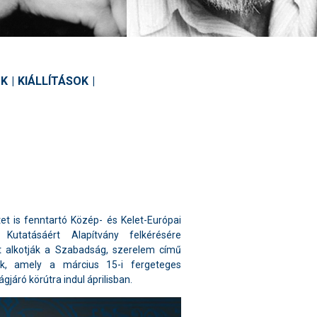
OK
|
KIÁLLÍTÁSOK
|
et is fenntartó Közép- és Kelet-Európai
Kutatásáért Alapítvány felkérésére
et alkotják a Szabadság, szerelem című
ak, amely a március 15-i fergeteges
járó körútra indul áprilisban.