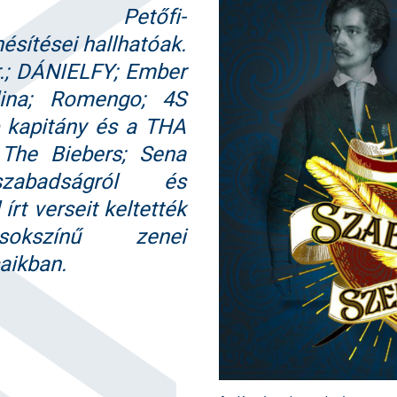
rző Petőfi-
sítései hallhatóak.
r.; DÁNIELFY; Ember
lina; Romengo; 4S
p kapitány és a THA
The Biebers; Sena
zabadságról és
írt verseit keltették
sokszínű zenei
aikban.