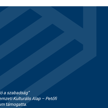
jó a szabadság”
zeti Kulturális Alap – Petőfi
ium támogatta.