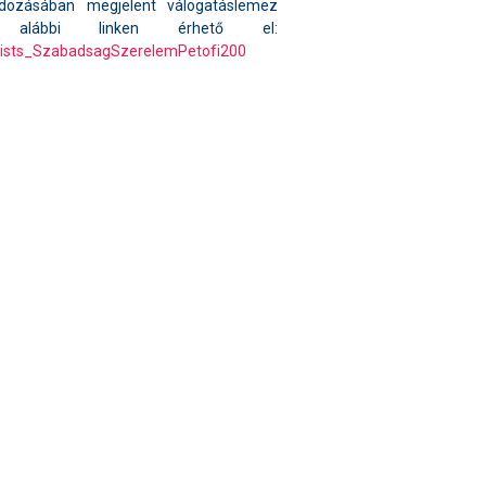
dozásában megjelent válogatáslemez
alábbi linken érhető el:
rtists_SzabadsagSzerelemPetofi200