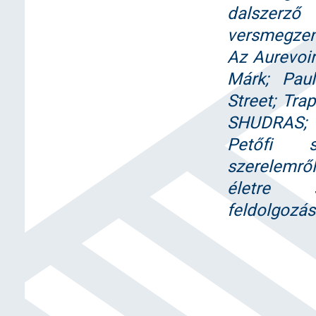
dalsze
versmegzené
Az Aurevoi
Márk; Pau
Street; Tra
SHUDRAS; 
Petőfi s
szerelemről 
életre 
feldolgozás