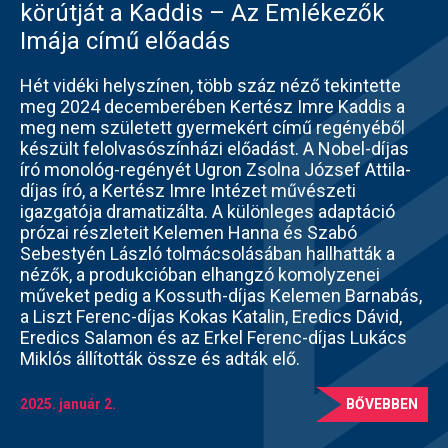
körútját a Kaddis – Az Emlékezők
Imája című előadás
Hét vidéki helyszínen, több száz néző tekintette
meg 2024 decemberében Kertész Imre Kaddis a
meg nem született gyermekért című regényéből
készült felolvasószínházi előadást. A Nobel-díjas
író monológ-regényét Ugron Zsolna József Attila-
díjas író, a Kertész Imre Intézet művészeti
igazgatója dramatizálta. A különleges adaptáció
prózai részleteit Kelemen Hanna és Szabó
Sebestyén László tolmácsolásában hallhatták a
nézők, a produkcióban elhangzó komolyzenei
műveket pedig a Kossuth-díjas Kelemen Barnabás,
a Liszt Ferenc-díjas Kokas Katalin, Eredics Dávid,
Eredics Salamon és az Erkel Ferenc-díjas Lukács
Miklós állították össze és adták elő.
2025. január 2.
BŐVEBBEN