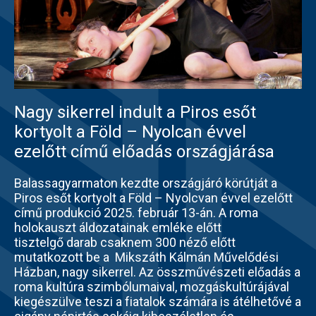
Nagy sikerrel indult a Piros esőt
kortyolt a Föld – Nyolcan évvel
ezelőtt című előadás országjárása
Balassagyarmaton kezdte országjáró körútját a
Piros esőt kortyolt a Föld – Nyolcvan évvel ezelőtt
című produkció 2025. február 13-án. A roma
holokauszt áldozatainak emléke előtt
tisztelgő darab csaknem 300 néző előtt
mutatkozott be a Mikszáth Kálmán Művelődési
Házban, nagy sikerrel. Az összművészeti előadás a
roma kultúra szimbólumaival, mozgáskultúrájával
kiegészülve teszi a fiatalok számára is átélhetővé a