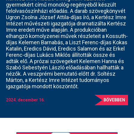
gyermekért című monológ-regényéből készült
felolvasószínházi előadás. A darab szövegkönyvét
Ugron Zsolna József Attila-díjas író, a Kertész Imre
Intézet művészeti igazgatója dramatizálta Kertész
Imre eredeti műve alapján. A produkcióban
elhangzó komolyzenei művek részleteit a Kossuth-
díjas Kelemen Barnabás, a Liszt Ferenc-díjas Kokas
Katalin, Eredics Dávid, Eredics Salamon és az Erkel
Ferenc-díjas Lukács Miklós állították össze és
adták elő. A prózai szövegeket Kelemen Hanna és
Szabó Sebestyén László előadásában hallhatták a
nézők. A veszprémi bemutató előtt dr. Soltész
Márton, a Kertész Imre Intézet tudományos
igazgatója mondott köszöntőt.
2024. december 16.
BŐVEBBEN