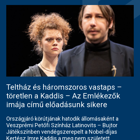
Teltház és háromszoros vastaps –
töretlen a Kaddis – Az Emlékezők
imája című előadásunk sikere
Országjáró körútjának hatodik állomásaként a
Veszprémi Petőfi Színház Latinovits – Bujtor
Játékszínben vendégszerepelt a Nobel-díjas
Kertész Imre Kaddis a meg nem született