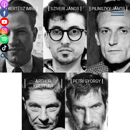
KERTÉSZ IMRE
SZIVERI JÁNOS
PILINSZKY JÁNOS
ARTHUR
PETRI GYÖRGY
KOESTLER