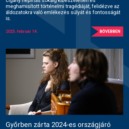
cigány népirtás sokáig kibeszéletlen és
meghamisított történelmi tragédiáját, felidézve az
áldozatokra való emlékezés súlyát és fontosságát
is.
2025. február 14.
BŐVEBBEN
Győrben zárta 2024-es országjáró